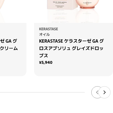
KERASTASE
オイル
ゼ GA グ
KERASTASE ケラスターゼ GA グ
 クリーム
ロスアブソリュ グレイズドロッ
プス
通常価格
¥5,940