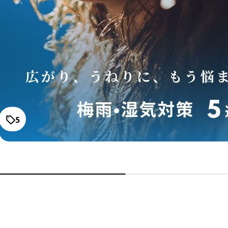
FLOWDIA フローディア トリ
ートメント グランストレッ
通常価格
チ
¥3,190～
ストレーニア ケアストレー
トブラシ
通常価格
¥10,780
5