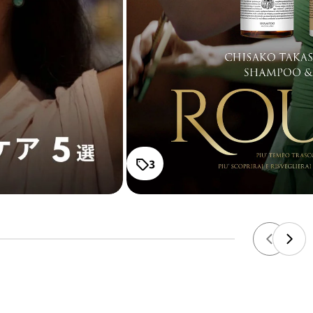
.7 ボンデ
高
RO
通常
ー
¥4,
プレー
高
RO
通常
メ
¥4,
3