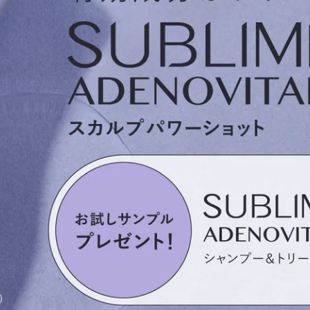
【ご好評につき詰替用が新登場！】
高嶋ちさ子プロデュース ヘアケア
ノーベル化学賞受賞 美容成分
「フラーレン」配合
ROUSSY | ルーシー →