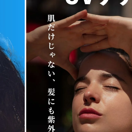
LOA THE PERFUM
SPRAY ロア ザ 
通常価格
UVスプレー BLA
¥4,400
ンシュ）
LOA THE PERFUM
SPRAY ロア ザ 
通常価格
UVスプレー Neroli
¥4,400
tea (ネロリスモ
V3 ボディ プロテ
ンスクリーン
通常価格
¥5,500