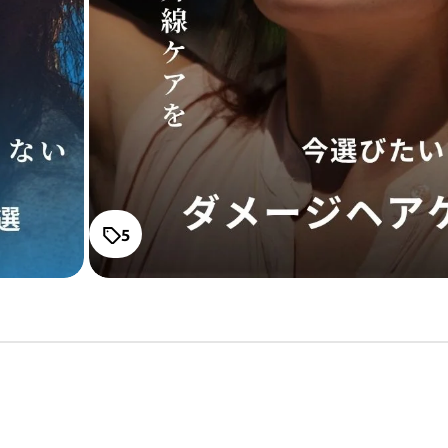
オラプレックス No
ィングオイル
通常価格
¥3,740
サブリミック正規販売店
・2〜3問の簡単な問診にお答えく
サマーバー UVス
ださい。
通常価格
¥1,540
5