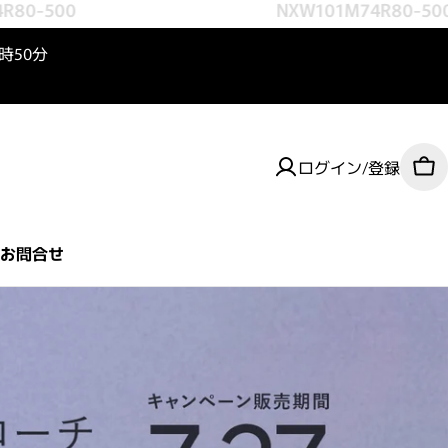
0-500
NXW101M74R80-500
3時50分
ログイン/登録
カ
お問合せ