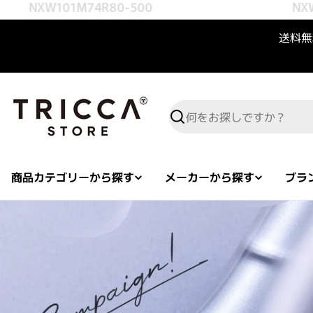
NXW101M74R80-500
NXW10
コンテンツへスキップ
送料無料
検索
商品カテゴリーから探す
メーカーから探す
ブラ