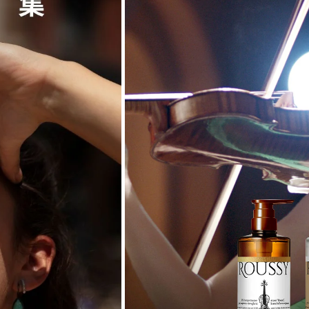
E UV
パフューム
NCHE（ブラ
E UV
パフューム
 Smoke
Button La
ークティー)
クション サ
高
RO
通常
¥4,