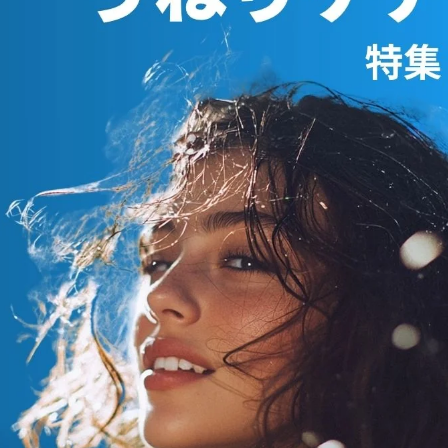
SUBLIMIC サブリミック エア
リーフロー シャンプー h
通常価格
¥3,080～
SUBLIMIC サブリミック エア
リーフロー マスク h : まとま
通常価格
りにくい髪
¥5,170
FLOWDIA フローディア シャ
ンプー グランストレッチ
通常価格
¥2,970～