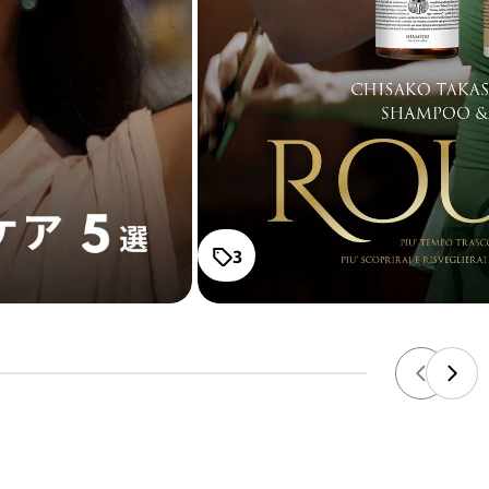
.7 ボンデ
高
RO
通常
ー
¥4,
プレー
高
RO
通常
メ
¥4,
3