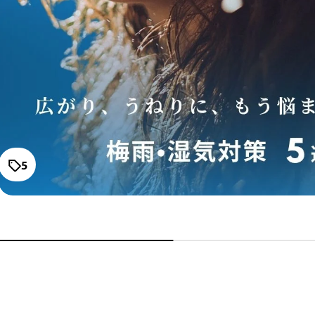
FLOWDIA フローディア トリ
ートメント グランストレッ
通常価格
チ
¥3,190～
ストレーニア ケアストレー
トブラシ
通常価格
¥10,780
5