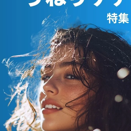
SUBLIMIC サブリミック エア
リーフロー シャンプー h
通常価格
¥3,080～
SUBLIMIC サブリミック エア
リーフロー マスク h : まとま
通常価格
りにくい髪
¥5,170
FLOWDIA フローディア シャ
ンプー グランストレッチ
通常価格
¥2,970～