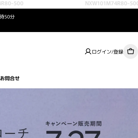
0-500
NXW101M74R80-500
3時50分
ログイン/登録
カ
お問合せ