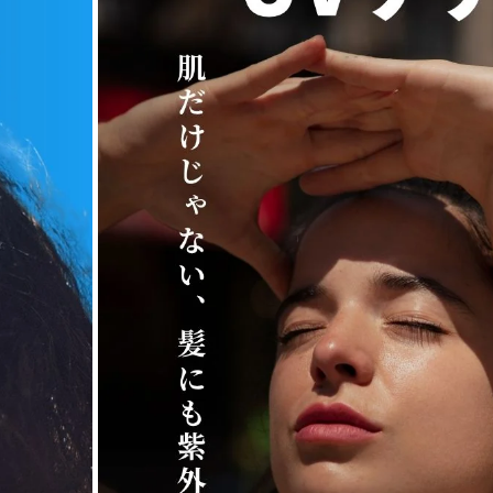
LOA THE PERFUM
SPRAY ロア ザ 
通常価格
UVスプレー BLA
¥4,400
ンシュ）
LOA THE PERFUM
SPRAY ロア ザ 
通常価格
UVスプレー Neroli
¥4,400
tea (ネロリスモ
V3 ボディ プロテ
ンスクリーン
通常価格
¥5,500