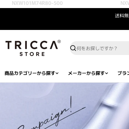
NXW101M74R80-500
NXW10
コンテンツへスキップ
送料無料
検索
商品カテゴリーから探す
メーカーから探す
ブラ