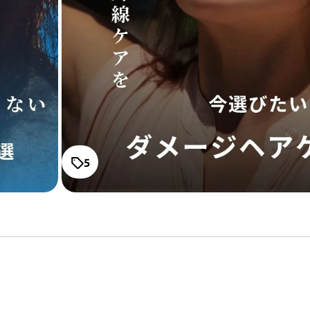
オラプレックス No
ィングオイル
通常価格
¥3,740
サブリミック正規販売店
・2〜3問の簡単な問診にお答えく
サマーバー UVス
ださい。
通常価格
¥1,540
5