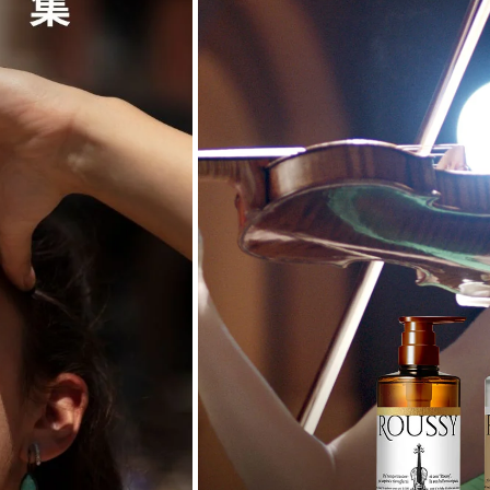
E UV
パフューム
NCHE（ブラ
E UV
パフューム
 Smoke
Button La
ークティー)
クション サ
高
RO
通常
¥4,