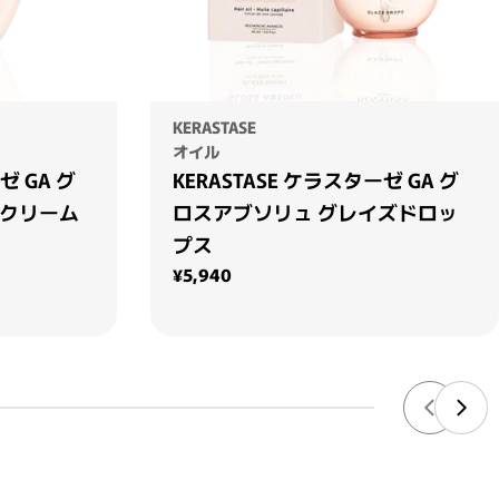
KERASTASE
オイル
ゼ GA グ
KERASTASE ケラスターゼ GA グ
 クリーム
ロスアブソリュ グレイズドロッ
プス
通常価格
¥5,940