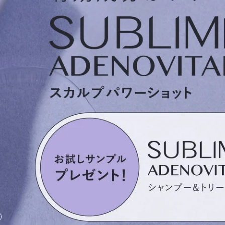
【ご好評につき詰替用が新登場！】
高嶋ちさ子プロデュース ヘアケア
ノーベル化学賞受賞 美容成分
「フラーレン」配合
ROUSSY | ルーシー →