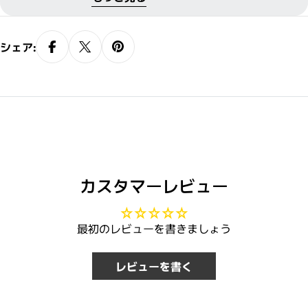
進、育毛、養毛、薄毛、ふけ、かゆみ、
重合体ジエチル硫酸塩液 *は「有効成分」
脱毛の予防、病後の脱毛
無表示は「その他の成分」
シェア:
カスタマーレビュー
最初のレビューを書きましょう
レビューを書く