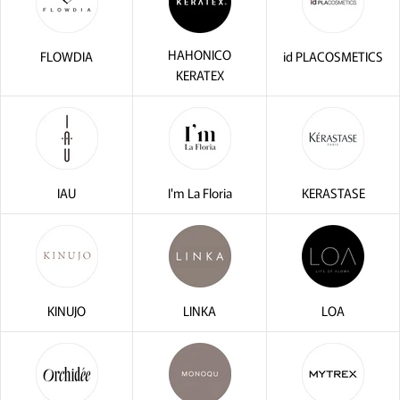
HAHONICO
FLOWDIA
id PLACOSMETICS
KERATEX
IAU
I'm La Floria
KERASTASE
KINUJO
LINKA
LOA