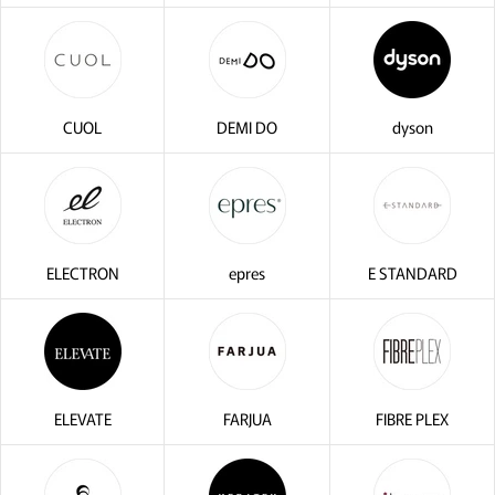
CUOL
DEMI DO
dyson
閉じる
ELECTRON
epres
E STANDARD
ELEVATE
FARJUA
FIBRE PLEX