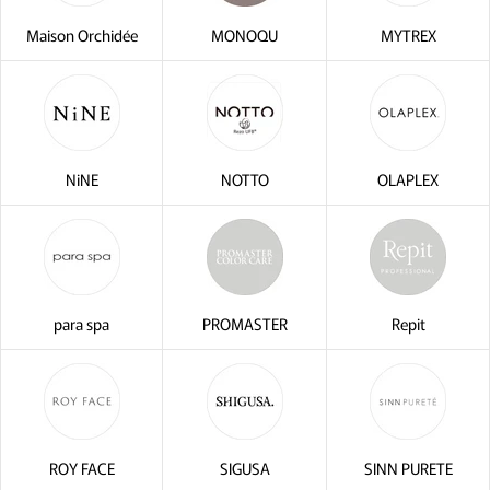
Maison Orchidée
MONOQU
MYTREX
NiNE
NOTTO
OLAPLEX
para spa
PROMASTER
Repit
ROY FACE
SIGUSA
SINN PURETE