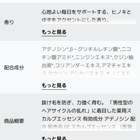
心地よい毎日をサポートする、ヒノキと
ゆずをアクセントにした香り。
香り
もっと見る
アデノシン*,β－グリチルレチン酸*,ニコ
チン酸アミド*,ニンジンエキス*,クジン抽
出液*,コリアンダーエキス,アマチャエキ
配合成分
ス,タウリン,アシタバエキス,オノニスエキ
ス,オウゴンエキス,エタノール,精製水,ジ
もっと見る
プロピレングリコール,１，３－ブチレン
グリコール,イソステアリルアルコール,ポ
抜け毛を防ぎ、力強く育む。 「男性型の
リオキシエチレン硬化ヒマシ油,デシルテ
ヘアサイクルの乱れ」に着目した薬用ス
トラデシルジメチルアミンオキシド液,ｌ
カルプエッセンス 有効成分 アデノシン 配
商品概要
－メントール,ラウリル硫酸ナトリウム,Ｄ
合 販売名 GE スカルプエッセンス （医薬
Ｌ－リンゴ酸,ビニルピロリドン・Ｎ，Ｎ
部外品） 効能効果：発毛促進、毛生促
－ジメチルアミノエチルメタクリル酸共
もっと見る