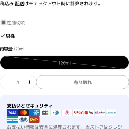
税込み
配送
はチェックアウト時に計算されます。
在庫切れ
男性
内容量:
120ml
120ml
バリアントは売り切れまたは利
数量
売り切れ
ザ グルーミング スカルプエフェクターの数量を減ら
ザ グルーミング スカルプエフェクターの
支払い方法
支払いとセキュリティ
お支払い情報は安全に処理されます。当ストアはクレジ