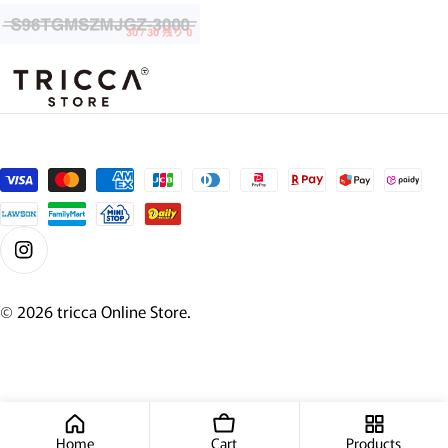
支払い方法
Instagram
© 2026
tricca Online Store
.
Home
Cart
Products