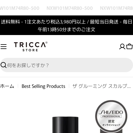
コンテンツへスキップ
W101M74R80-500
NXW101M74R80-500
NXW101M74R8
送料無料 - 1注文あたり税込3,980円以上 / 最短当日発送 - 毎日
午前13時50分までのご注文
検索
ホーム
Best Selling Products
ザ グルーミング スカルプエフェクター
商品情報へスキップ