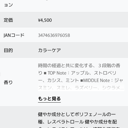
ョン
定価
¥4,500
JANコード
3474636976058
目的
カラーケア
時間の経過と共に変化する、３段階の香
り ■ TOP Note：アップル、ストロベリ
ー、カシス、ミント ■MIDDLE Note：ジャ
香り
スミン、スミレ、ラズベリー、シクラメ
ン ■LAST Note：バニラ、サンダルウッ
もっと見る
ド、キャラメル、ホワイトムスク
健やか成分としてポリフェノールの一
種、レスベラトロール 健やか成分を配