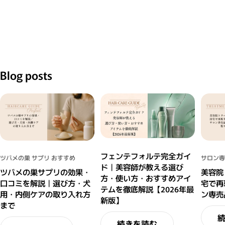
Blog posts
フェンテフォルテ完全ガイ
ツバメの巣 サプリ おすすめ
サロン専
ド｜美容師が教える選び
ツバメの巣サプリの効果・
美容院
方・使い方・おすすめアイ
口コミを解説｜選び方・犬
宅で再
テムを徹底解説【2026年最
用・内側ケアの取り入れ方
ン専売
新版】
まで
続きを読む