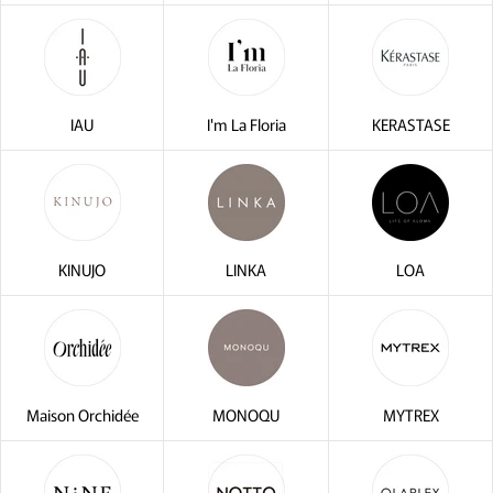
IAU
I'm La Floria
KERASTASE
KINUJO
LINKA
LOA
Maison Orchidée
MONOQU
MYTREX