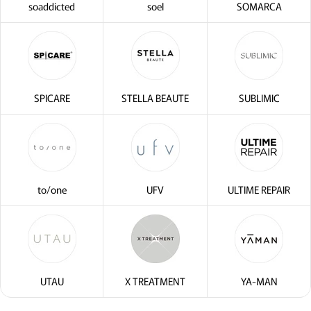
soaddicted
soel
SOMARCA
・2〜3問の簡単な問診に
サブリミック正規販売店
SPICARE
STELLA BEAUTE
SUBLIMIC
to/one
UFV
ULTIME REPAIR
UTAU
X TREATMENT
YA-MAN