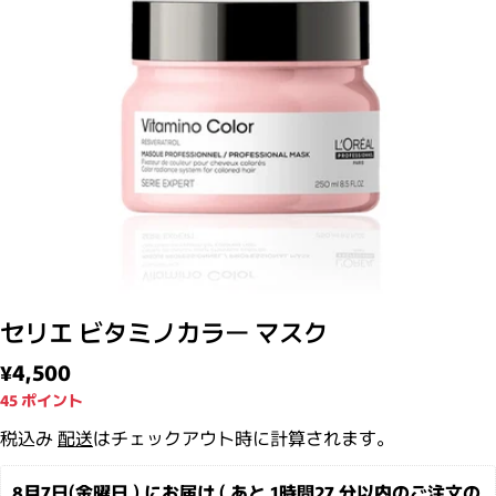
モーダルで0のメディアを開く
セリエ ビタミノカラー マスク
通常価格
¥4,500
45
ポイント
税込み
配送
はチェックアウト時に計算されます。
8月7日(金曜日 ) にお届け ( あと 
1時間27 分
以内のご注文の