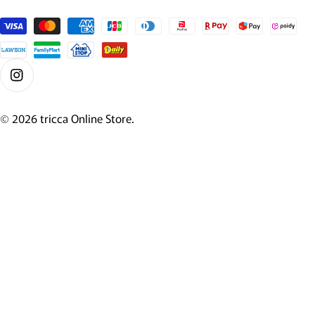
支払い方法
Instagram
© 2026
tricca Online Store
.