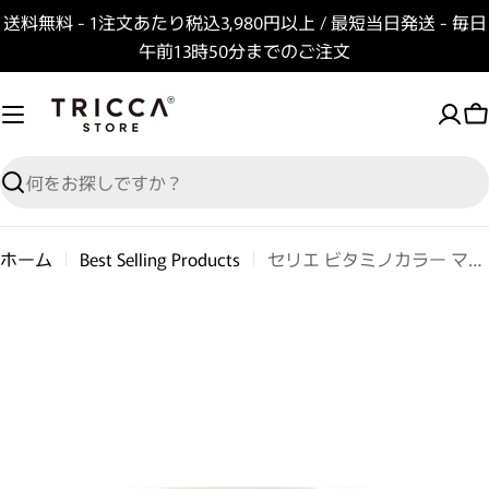
コンテンツへスキップ
送料無料 - 1注文あたり税込3,980円以上 / 最短当日発送 - 毎日
午前13時50分までのご注文
検索
ホーム
Best Selling Products
セリエ ビタミノカラー マスク
商品情報へスキップ