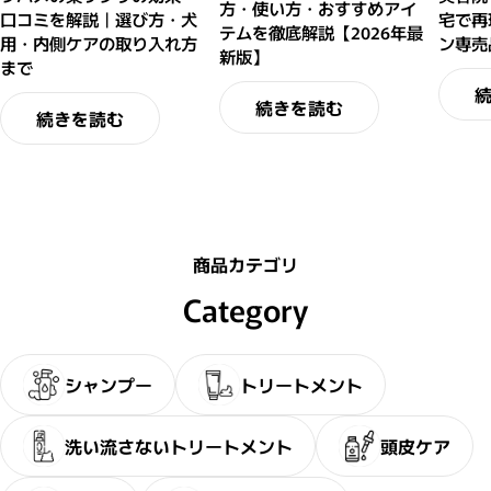
方・使い方・おすすめアイ
口コミを解説｜選び方・犬
宅で再
テムを徹底解説【2026年最
用・内側ケアの取り入れ方
ン専売
新版】
まで
続きを読む
続きを読む
商品カテゴリ
Category
シャンプー
トリートメント
洗い流さないトリートメント
頭皮ケア