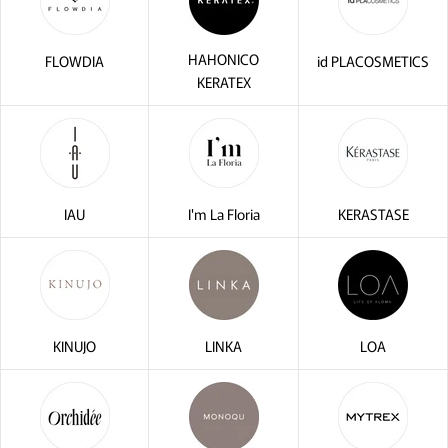
HAHONICO
FLOWDIA
id PLACOSMETICS
KERATEX
IAU
I'm La Floria
KERASTASE
KINUJO
LINKA
LOA