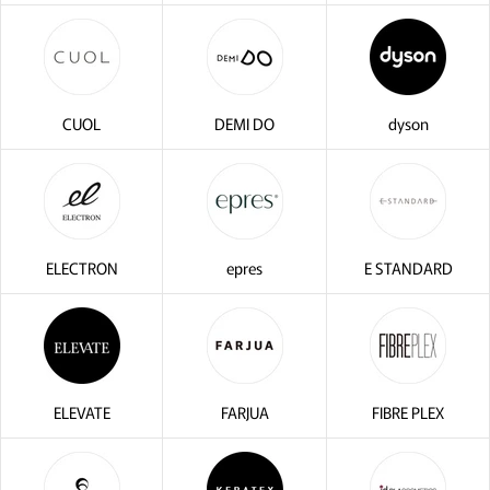
CUOL
DEMI DO
dyson
ELECTRON
epres
E STANDARD
ELEVATE
FARJUA
FIBRE PLEX