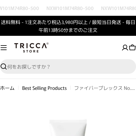
コンテンツへスキップ
101M74R80-500
NXW101M74R80-500
NXW101M74R80
送料無料 - 1注文あたり税込3,980円以上 / 最短当日発送 - 毎日
午前13時50分までのご注文
検索
ホーム
Best Selling Products
ファイバープレックス No.4 ボンドセラム
商品情報へスキップ