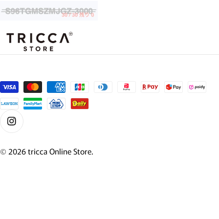
支払い方法
Instagram
© 2026
tricca Online Store
.