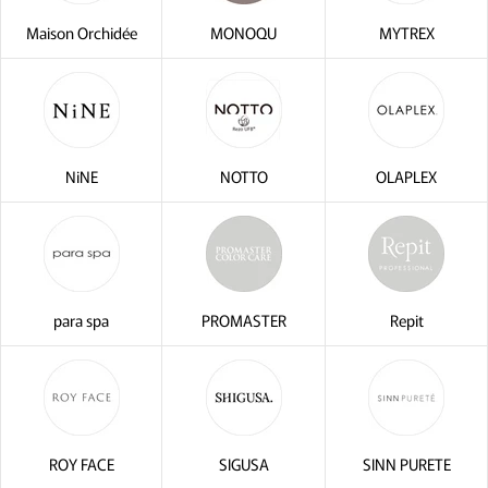
Maison Orchidée
MONOQU
MYTREX
NiNE
NOTTO
OLAPLEX
para spa
PROMASTER
Repit
ROY FACE
SIGUSA
SINN PURETE