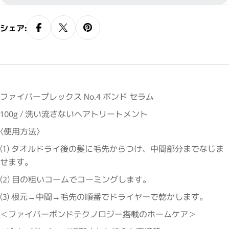
で乾かします。 ＜ファイバーボンドテク
ノロジー搭載のホームケア＞ ●ダメージに
シェア:
よって切断された結合を再構築 ・ダメー
ジによって生成したシステイン酸に着
目。ボンディング成分（マグネシウム
塩）が微細な隙間に入り込み、イオン結
合を構築することで毛髪を強化します。
ファイバープレックス No.4 ボンド セラム
・毛髪を良い状態で保ち、次回来店時の
100g / 洗い流さないヘアトリートメント
施術の幅を狭めることなく、お客様への
幅広い提案を可能にします。
〈使用方法〉
(1) タオルドライ後の髪に毛先からつけ、中間部分までなじま
せます。
(2) 目の粗いコームでコーミングします。
(3) 根元→中間→毛先の順番でドライヤーで乾かします。
＜ファイバーボンドテクノロジー搭載のホームケア＞