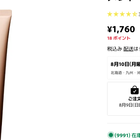
通常価
¥1,760
18
ポイント
税込み
配送
は
8月10日(月曜
北海道・九州・沖縄
ご注
8月9日(日
(9991)
在