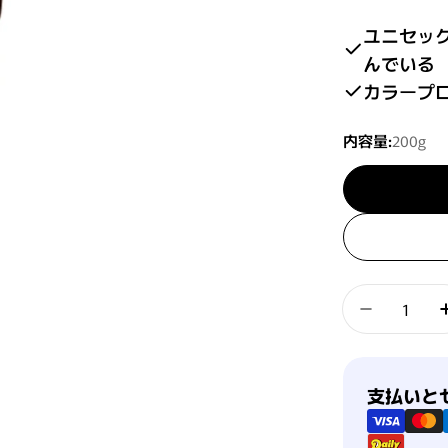
ユニセッ
んでいる
カラープ
内容量:
200g
数量
プロマスタ
支払い方法
支払いと