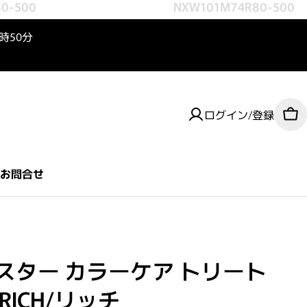
-500
NXW101M74R80-500
3時50分
ログイン/登録
カ
お問合せ
スター カラーケア トリート
RICH/リッチ