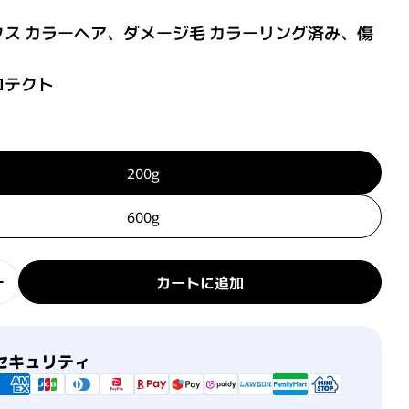
クス カラーヘア、ダメージ毛 カラーリング済み、傷
ロテクト
200g
600g
カートに追加
ー カラーケア トリートメント RICH/リッチの数量を減
プロマスター カラーケア トリートメント RICH/リッ
セキュリティ