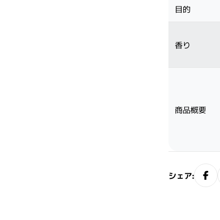
目的
香り
サブリミック正規販売店
・2〜3問の簡単な問診にお答えく
ださい。
商品概要
シェア: