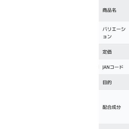
商品名
バリエーシ
サブリミック正規販売店
・2〜3問の簡単な問診にお答えく
ョン
ださい。
定価
JANコード
目的
配合成分