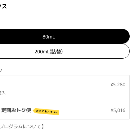
クス
80mL
200mL(詰替)
ン
¥5,280
購入
DO 定期おトク便
¥5,016
さらにおトク 5%
プログラムについて】