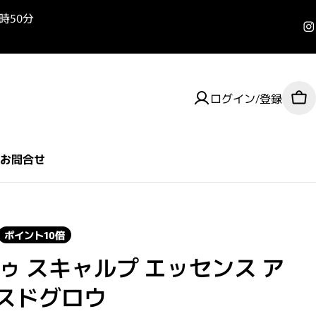
3時50分
I
ログイン/登録
カ
お問合せ
ポイント10倍
ドゥ スキャルプ エッセンス ア
スドグロウ