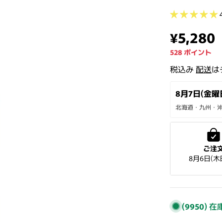
通常価
¥5,280
528
ポイント
税込み
配送
は
8月7日(金曜日
北海道・九州・沖縄
ご注
8月6日(木
(9950)
在