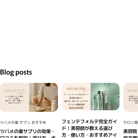
Blog posts
フェンテフォルテ完全ガイ
ツバメの巣 サプリ おすすめ
サロン専
ド｜美容師が教える選び
ツバメの巣サプリの効果・
美容院
方・使い方・おすすめアイ
口コミを解説｜選び方・犬
宅で再