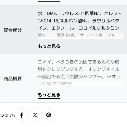
水、DME、ラウレス-11酢酸Na、オレフィ
ン(C14-16)スルホン酸Na、ラウリルベタ
イン、エタノール、ココイルグルタミン
配合成分
酸Na、二酸化炭素、オレンジ油、アルム
K、アルニカ花エキス、ムラサキバレンギ
もっと見る
クエキス、ワレモコウエキス、ハッカ葉
油、メントール、ポリクオタニウム-10、
ニオイ、ベタつきの原因である汚れや皮
ポリクオタニウム-52、スルホコハク酸ラ
脂をクレンジングする、オレンジオイル
ウレス2Na、乳酸Al、乳酸Na、クエン酸、
※配合の氷点下炭酸シャンプー。 ※オレ
商品概要
BG、PEG-32、水酸化Na、EDTA-2Na、安
ンジ油[洗浄成分]
息香酸Na、フェノキシエタノール、香料
もっと見る
シェア: