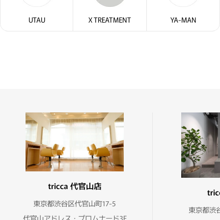
UTAU
X TREATMENT
YA-MAN
tricca 代官山店
tr
東京都渋谷区代官山町17-5
東京都渋谷
代官山アドレス・プロムナード3F