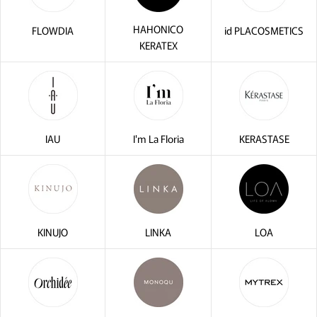
HAHONICO
FLOWDIA
id PLACOSMETICS
KERATEX
IAU
I'm La Floria
KERASTASE
KINUJO
LINKA
LOA