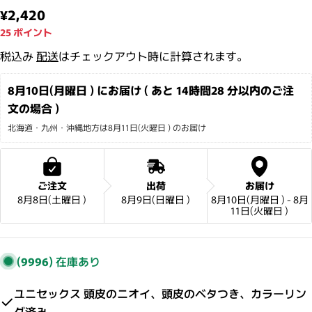
通常価格
¥2,420
25
ポイント
税込み
配送
はチェックアウト時に計算されます。
8月10日(月曜日 ) にお届け ( あと 
14時間28 分
以内のご注
文の場合 )
北海道・九州・沖縄地方は8月11日(火曜日 ) のお届け
ご注文
出荷
お届け
8月8日(土曜日 )
8月9日(日曜日 )
8月10日(月曜日 ) - 8月
11日(火曜日 )
(9996)
在庫あり
ユニセックス 頭皮のニオイ、頭皮のベタつき、カラーリン
グ済み