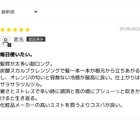
Sort by
07/29/2023
匿名
毎日使いたい。
髪質が太多い超ロング。
炭酸スカルプクレンジングで髪一本一本が根元から立ちあがる
し、オレンジの匂いと容赦ない冷感が最高に良い。仕上がりは
サラサラツルツル。
暑さとストレスで辛い時に頭頂と首の境にプシューっと吹きか
けると生き返る。
化粧品メーカーの高いミストを買うよりコスパが良い。