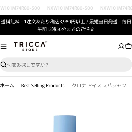
コンテンツへスキップ
W101M74R80-500
NXW101M74R80-500
NXW101M74R8
送料無料 - 1注文あたり税込3,980円以上 / 最短当日発送 - 毎日
午前13時50分までのご注文
検索
ホーム
Best Selling Products
クロナ アイス スパシャンプー オレンジ エクストラクール
商品情報へスキップ