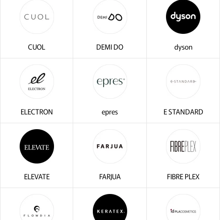
CUOL
DEMI DO
dyson
ELECTRON
epres
E STANDARD
ELEVATE
FARJUA
FIBRE PLEX