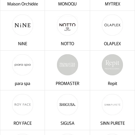
Maison Orchidée
MONOQU
MYTREX
NiNE
NOTTO
OLAPLEX
para spa
PROMASTER
Repit
ROY FACE
SIGUSA
SINN PURETE