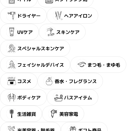
ドライヤー
ヘアアイロン
・2〜3問の簡単な問診に
サブリミック正規販売店
UVケア
スキンケア
お答えください。
スペシャルスキンケア
フェイシャルデバイス
まつ毛・まゆ毛
コスメ
香水・フレグランス
ボディケア
バスアイテム
生活雑貨
美容家電
光美容器・脱毛器
ギフト商品