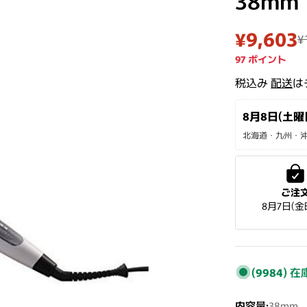
38mm
¥9,603
¥
セール
通常価
97
ポイント
税込み
配送
は
8月8日(土曜日
北海道・九州・沖縄
ご注
8月7日(金
(9984)
在
内容量:
38mm