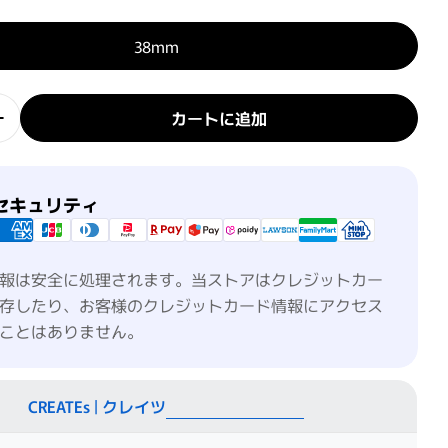
38mm
カートに追加
オン カールプロSR 38mmの数量を減らす
クレイツイオン カールプロSR 38mmの数量を増やす
セキュリティ
報は安全に処理されます。当ストアはクレジットカー
存したり、お客様のクレジットカード情報にアクセス
ことはありません。
CREATEs | クレイツ