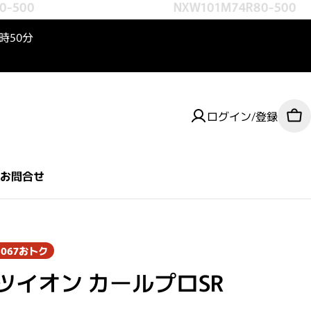
-500
NXW101M74R80-500
3時50分
ログイン/登録
カ
お問合せ
,067
おトク
ツイオン カールプロSR