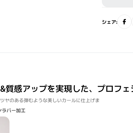
シェア:
サブリミック正規販売店
・2〜3問の簡単な問診にお答えく
ださい。
&質感アップを実現した、プロフェ
ツヤのある弾むような美しいカールに仕上げま
ンラバー加工