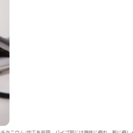
閉じる
®チタニウム｣加工を採用。パイプ部には弾性に優れ、髪に優し