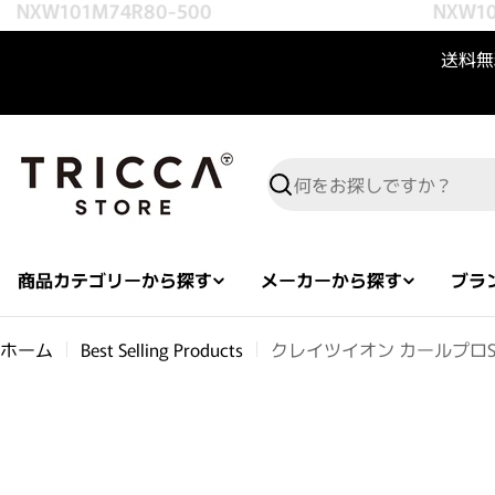
NXW101M74R80-500
NXW101
コンテンツへスキップ
送料無料
検索
商品カテゴリーから探す
メーカーから探す
ブラ
ホーム
Best Selling Products
クレイツイオン カールプロSR
商品情報へスキップ