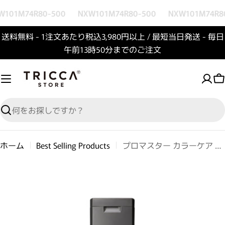
コンテンツへスキップ
101M74R80-500
NXW101M74R80-500
NXW101M74R80
送料無料 - 1注文あたり税込3,980円以上 / 最短当日発送 - 毎日
午前13時50分までのご注文
検索
ホーム
Best Selling Products
プロマスター カラーケア シャンプー SWEETIA/スウィーティア
商品情報へスキップ