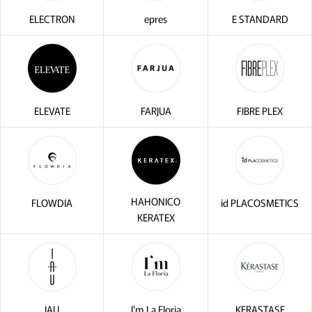
ELECTRON
epres
E STANDARD
ELEVATE
FARJUA
FIBRE PLEX
HAHONICO
FLOWDIA
id PLACOSMETICS
KERATEX
IAU
I'm La Floria
KERASTASE