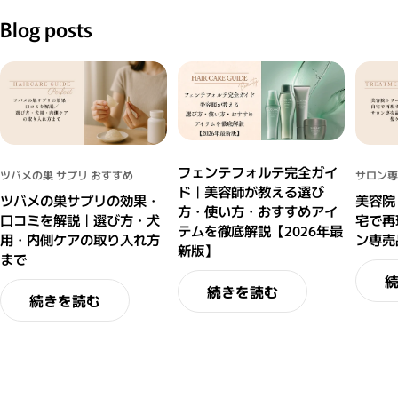
Blog posts
フェンテフォルテ完全ガイ
ツバメの巣 サプリ おすすめ
サロン専
ド｜美容師が教える選び
ツバメの巣サプリの効果・
美容院
方・使い方・おすすめアイ
口コミを解説｜選び方・犬
宅で再
テムを徹底解説【2026年最
用・内側ケアの取り入れ方
ン専売
新版】
まで
続きを読む
続きを読む