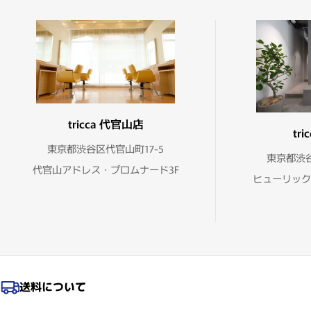
tricca 代官山店
tr
東京都渋谷区代官山町17-5
東京都渋谷
代官山アドレス・プロムナード3F
ヒューリック
送料について