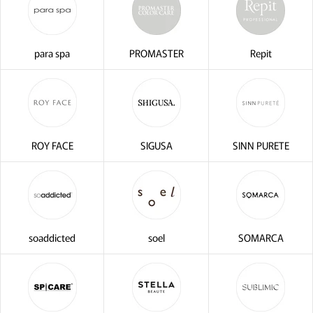
para spa
PROMASTER
Repit
ROY FACE
SIGUSA
SINN PURETE
soaddicted
soel
SOMARCA