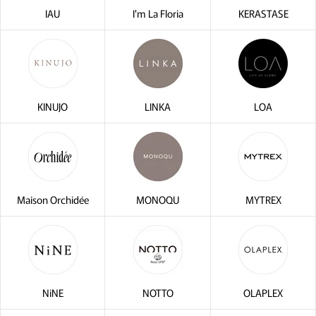
IAU
I'm La Floria
KERASTASE
KINUJO
LINKA
LOA
Maison Orchidée
MONOQU
MYTREX
NiNE
NOTTO
OLAPLEX