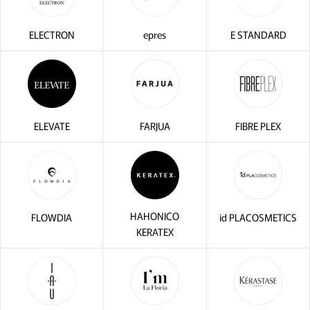
ELECTRON
epres
E STANDARD
ELEVATE
FARJUA
FIBRE PLEX
HAHONICO
FLOWDIA
id PLACOSMETICS
KERATEX