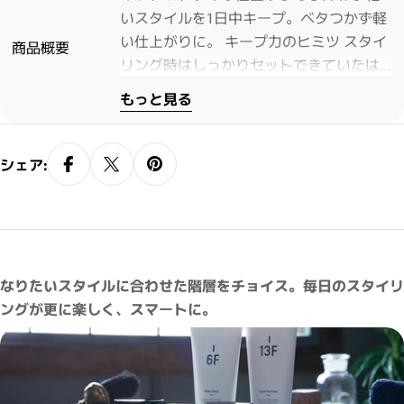
いスタイルを1日中キープ。ベタつかず軽
い仕上がりに。 キープ力のヒミツ スタイ
商品概要
リング時はしっかりセットできていたは
ずなのに、時間が経つにつれてスタイル
もっと見る
が崩れてしまうことはありませんか？
それは湿気や汗の影響だけではなく、時
間の経過とともに分泌される皮脂が根元
シェア:
から毛先へ移行し、重くなってしまうか
らです。 ELEVATE（エレベート）は、『ス
タイルキープビーズ』を配合。時間とと
もに頭皮から出てきた皮脂が『スタイル
キープビーズ』内部に吸着され、スタイ
なりたいスタイルに合わせた階層をチョイス。毎日のスタイリ
ルが崩れにくくなります。
ングが更に楽しく、スマートに。