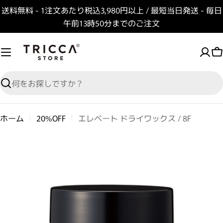
コンテンツへスキップ
送料無料 - 1注文あたり税込3,980円以上 / 最短当日発送 - 毎日
午前13時50分までのご注文
検索
ホーム
20%OFF
エレベート ドライワックス / 8F
商品情報へスキップ