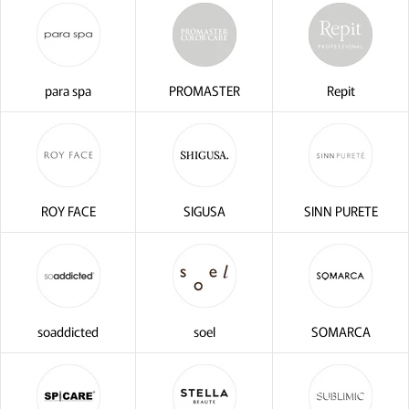
para spa
PROMASTER
Repit
ROY FACE
SIGUSA
SINN PURETE
soaddicted
soel
SOMARCA