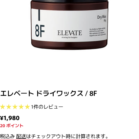
モーダルで0のメディアを開く
エレベート ドライワックス / 8F
1件のレビュー
通常価格
¥1,980
20
ポイント
税込み
配送
はチェックアウト時に計算されます。