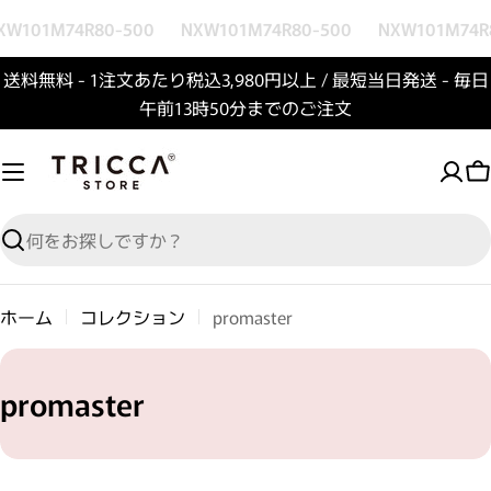
コンテンツへスキップ
XW101M74R80-500
NXW101M74R80-500
NXW101M74R
送料無料 - 1注文あたり税込3,980円以上 / 最短当日発送 - 毎日
午前13時50分までのご注文
検索
ホーム
コレクション
promaster
コレクション:
promaster