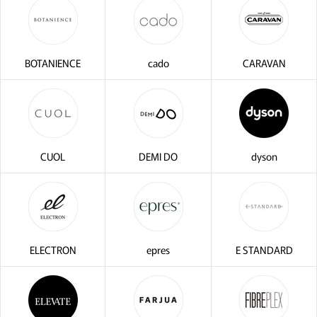
閉じ
BOTANIENCE
cado
CARAVAN
CUOL
DEMI DO
dyson
ELECTRON
epres
E STANDARD