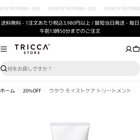
コンテンツへスキップ
101M74R80-500
NXW101M74R80-500
NXW101M74R80
送料無料 - 1注文あたり税込3,980円以上 / 最短当日発送 - 毎日
午前13時50分までのご注文
検索
ホーム
20%OFF
ウタウ モイストケア トリートメント
商品情報へスキップ