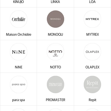
KINUJO
LINKA
LOA
Maison Orchidée
MONOQU
MYTREX
NiNE
NOTTO
OLAPLEX
para spa
PROMASTER
Repit