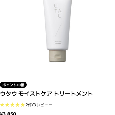
モーダルで0のメディアを開く
ポイント10倍
ウタウ モイストケア トリートメント
2件のレビュー
通常価格
¥3,850