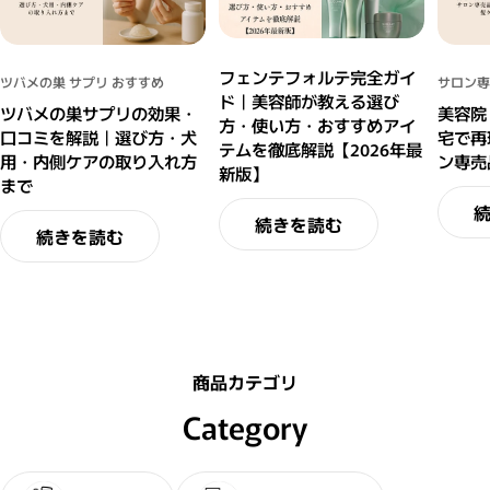
フェンテフォルテ完全ガイ
ツバメの巣 サプリ おすすめ
サロン専
ド｜美容師が教える選び
ツバメの巣サプリの効果・
美容院
方・使い方・おすすめアイ
口コミを解説｜選び方・犬
宅で再
テムを徹底解説【2026年最
用・内側ケアの取り入れ方
ン専売
新版】
まで
続きを読む
続きを読む
商品カテゴリ
Category