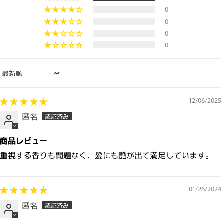
0
0
0
0
Sort by
12/06/2025
匿名
商品レビュー
重視する香りも問題なく、髪にも艶が出て満足しています。
01/26/2024
匿名