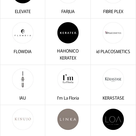
ELEVATE
FARJUA
FIBRE PLEX
HAHONICO
FLOWDIA
id PLACOSMETICS
KERATEX
IAU
I'm La Floria
KERASTASE