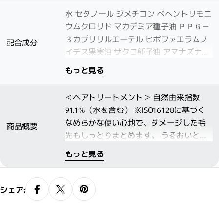
水 セタノール ジメチコン ベヘントリモニ
ウムクロリド マカデミア種子油 ＰＰＧ－
３カプリリルエーテル ヒポファエラムノ
配合成分
イデス果実油 ザクロ種子油 アマナズナ種
子油 リンゴ酸ジイソステアリル パルマロ
もっと見る
ーザ油 オレンジ油 ローズマリー葉油 ラベ
ンダー油 ニオイテンジクアオイ油 チョウ
＜ヘアトリートメント＞ 自然由来指数
ジ葉油 ソルビトール イソアルキル（Ｃ１
91.1%（水を含む） ※ISO16128に基づく
０－４０）アミドプロピルエチルジモニ
なめらかな使い心地で、ダメージした毛
商品概要
ウムエトサルフェート ビスジグリセリル
先もしっとりまとめます。 うるおいとツ
ポリアシルアジペート－２ ステアロキシ
ヤのある髪へ導きます。
プロピルトリモニウムクロリド ベヘント
もっと見る
リモニウムメトサルフェート ステアリル
アルコール イソプロパノール アモジメチ
シェア:
コン リンゴ酸 安息香酸Ｎａ トコフェロー
ル 香料 カラメル