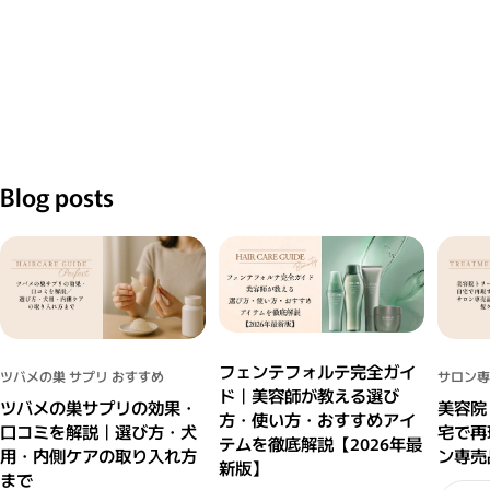
Blog posts
フェンテフォルテ完全ガイ
ツバメの巣 サプリ おすすめ
サロン専
ド｜美容師が教える選び
ツバメの巣サプリの効果・
美容院
方・使い方・おすすめアイ
口コミを解説｜選び方・犬
宅で再
テムを徹底解説【2026年最
用・内側ケアの取り入れ方
ン専売
新版】
まで