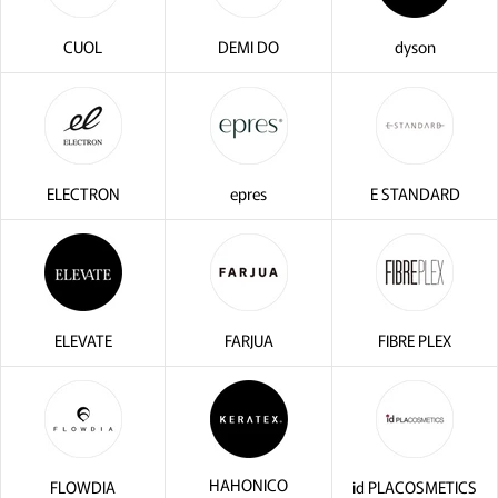
CUOL
DEMI DO
dyson
ELECTRON
epres
E STANDARD
ELEVATE
FARJUA
FIBRE PLEX
閉じる
HAHONICO
FLOWDIA
id PLACOSMETICS