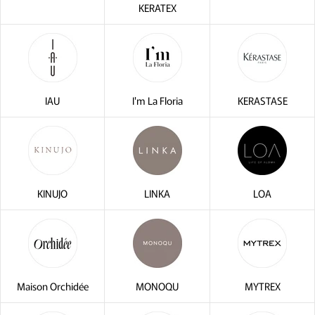
KERATEX
IAU
I'm La Floria
KERASTASE
KINUJO
LINKA
LOA
Maison Orchidée
MONOQU
MYTREX