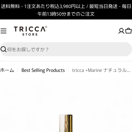
コンテンツへスキップ
送料無料 - 1注文あたり税込3,980円以上 / 最短当日発送 - 毎日
午前13時50分までのご注文
検索
ホーム
Best Selling Products
tricca +Marine ナチュラルヘアミルク
商品情報へスキップ