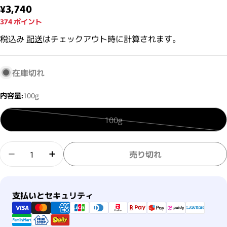
通常価格
¥3,740
374
ポイント
税込み
配送
はチェックアウト時に計算されます。
在庫切れ
内容量:
100g
100g
バリアントは売り切れまたは利
数量
売り切れ
Tricca +Marine ナチュラルヘアミルクの数量を減ら
Tricca +Marine ナチュラルヘアミルク
支払い方法
支払いとセキュリティ