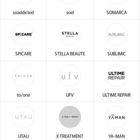
soaddicted
soel
SOMARCA
SPICARE
STELLA BEAUTE
SUBLIMIC
to/one
UFV
ULTIME REPAIR
UTAU
X TREATMENT
YA-MAN