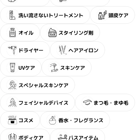
洗い流さないトリートメント
頭皮ケア
オイル
スタイリング剤
ドライヤー
ヘアアイロン
UVケア
スキンケア
・2〜3問の簡単な問診にお答え
サブリミック正規販売店
ください。
スペシャルスキンケア
フェイシャルデバイス
まつ毛・まゆ毛
コスメ
香水・フレグランス
ボディケア
バスアイテム