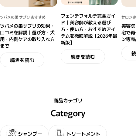
フェンテフォルテ完全ガイ
ツバメの巣 サプリ おすすめ
サロン専
ド｜美容師が教える選び
ツバメの巣サプリの効果・
美容院
方・使い方・おすすめアイ
口コミを解説｜選び方・犬
宅で再
テムを徹底解説【2026年最
用・内側ケアの取り入れ方
ン専売
新版】
まで
続きを読む
続きを読む
商品カテゴリ
Category
シャンプー
トリートメント