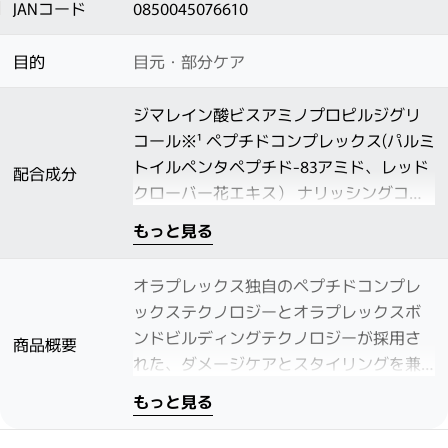
JANコード
0850045076610
目的
目元・部分ケア
ジマレイン酸ビスアミノプロピルジグリ
コール※¹ ペプチドコンプレックス(パルミ
トイルペンタペプチド-83アミド、レッド
配合成分
クローバー花エキス） ナリッシングコン
プレックス(ヒアルロン酸、カラスムギ穀
もっと見る
粒エキス、ビオチン） ※¹日本において、
化粧品全成分表示名称の登録を実施
オラプレックス独自のペプチドコンプレ
ックステクノロジーとオラプレックスボ
ンドビルディングテクノロジーが採用さ
商品概要
れた、ダメージケアとスタイリングを兼
ね備えた眉毛美容液です。眉毛を自然な
もっと見る
成長サイクルに整え、毛質をケアするこ
とで若々しい眉毛の印象を演出します。