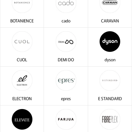
BOTANIENCE
cado
CARAVAN
CUOL
DEMI DO
dyson
ELECTRON
epres
E STANDARD