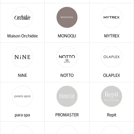
Maison Orchidée
MONOQU
MYTREX
NiNE
NOTTO
OLAPLEX
para spa
PROMASTER
Repit