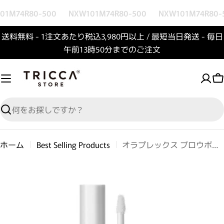
コンテンツへスキップ
1M74R80-500
NXW101M74R80-500
NXW101M74R80-5
送料無料 - 1注文あたり税込3,980円以上 / 最短当日発送 - 毎日
午前13時50分までのご注文
検索
ホーム
Best Selling Products
オラプレックス ブロウボンド ビルディング セラム
商品情報へスキップ