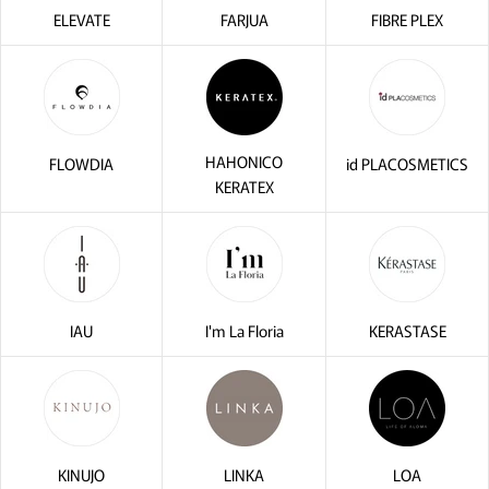
ELEVATE
FARJUA
FIBRE PLEX
HAHONICO
FLOWDIA
id PLACOSMETICS
KERATEX
IAU
I'm La Floria
KERASTASE
KINUJO
LINKA
LOA