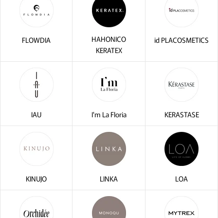
HAHONICO
FLOWDIA
id PLACOSMETICS
KERATEX
IAU
I'm La Floria
KERASTASE
KINUJO
LINKA
LOA