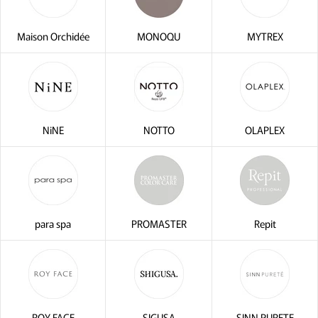
閉じ
Maison Orchidée
MONOQU
MYTREX
NiNE
NOTTO
OLAPLEX
para spa
PROMASTER
Repit
ROY FACE
SIGUSA
SINN PURETE