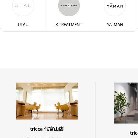
UTAU
X TREATMENT
YA-MAN
tricca 代官山店
tr