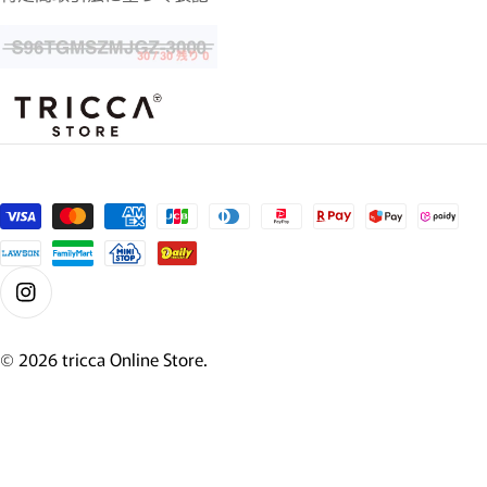
支払い方法
Instagram
© 2026
tricca Online Store
.