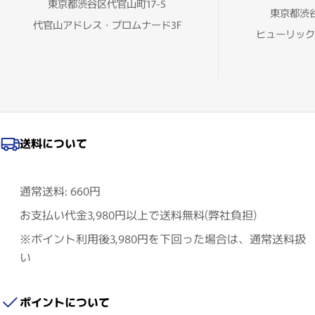
東京都渋谷区代官山町17-5
東京都渋谷
代官山アドレス・プロムナード3F
ヒューリック
送料について
通常送料: 660円
お支払い代金3,980円以上で送料無料(弊社負担)
※ポイント利用後3,980円を下回った場合は、通常送料扱
い
ポイントについて