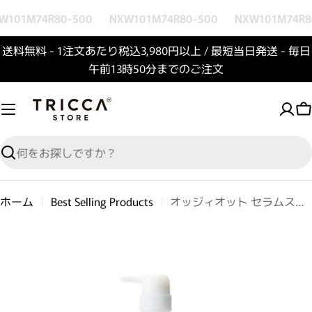
コンテンツへスキップ
W101M74R80-500
NXW101M74R80-500
NXW101M74R8
送料無料 - 1注文あたり税込3,980円以上 / 最短当日発送 - 毎日
午前13時50分までのご注文
検索
ホーム
Best Selling Products
オッジィオット セラムスキャルプ 詰替ボトル容器
商品情報へスキップ