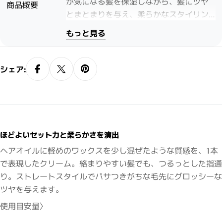
が気になる髪を保湿しながら、髪にツヤ
商品概要
とまとまりを与え、柔らかなスタイリン
グを叶えます。手がベタつきにくい使用
もっと見る
感。シャンプーでスルっと落とせます。
ヘアオイルに軽めのワックスを少し混ぜ
たような質感を、1本で表現したクリー
シェア:
ム。絡まりやすい髪でも、つるっとした
指通り。ストレートスタイルでパサつき
がちな毛先にグロッシーなツヤを与えま
す。
ほどよいセット力と柔らかさを演出
ヘアオイルに軽めのワックスを少し混ぜたような質感を、1本
で表現したクリーム。絡まりやすい髪でも、つるっとした指通
り。ストレートスタイルでパサつきがちな毛先にグロッシーな
ツヤを与えます。
使用目安量〉