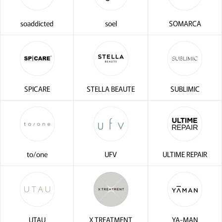
soaddicted
soel
SOMARCA
SPICARE
STELLA BEAUTE
SUBLIMIC
to/one
UFV
ULTIME REPAIR
UTAU
X TREATMENT
YA-MAN