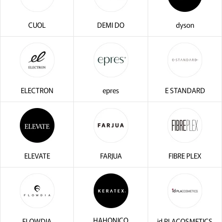
CUOL
DEMI DO
dyson
ELECTRON
epres
E STANDARD
ELEVATE
FARJUA
FIBRE PLEX
HAHONICO
FLOWDIA
id PLACOSMETICS