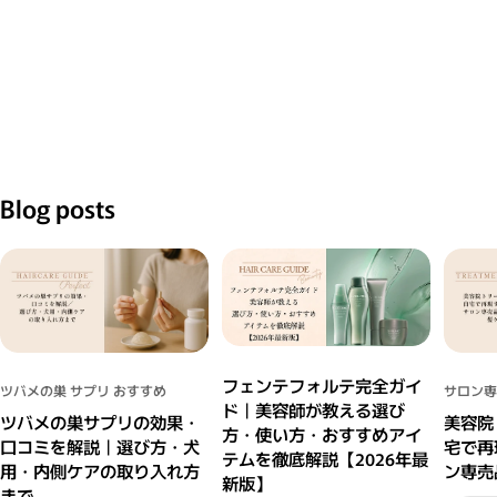
Blog posts
フェンテフォルテ完全ガイ
ツバメの巣 サプリ おすすめ
サロン専
ド｜美容師が教える選び
ツバメの巣サプリの効果・
美容院
方・使い方・おすすめアイ
口コミを解説｜選び方・犬
宅で再
テムを徹底解説【2026年最
用・内側ケアの取り入れ方
ン専売
新版】
まで