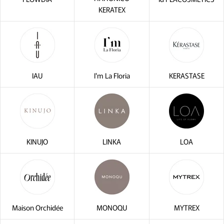
KERATEX
IAU
I'm La Floria
KERASTASE
KINUJO
LINKA
LOA
Maison Orchidée
MONOQU
MYTREX