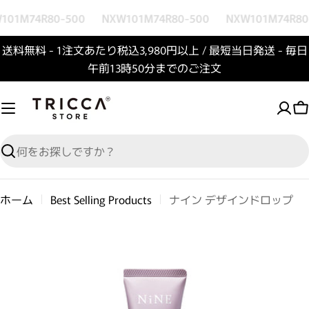
コンテンツへスキップ
101M74R80-500
NXW101M74R80-500
NXW101M74R80
送料無料 - 1注文あたり税込3,980円以上 / 最短当日発送 - 毎日
午前13時50分までのご注文
検索
ホーム
Best Selling Products
ナイン デザインドロップ
商品情報へスキップ