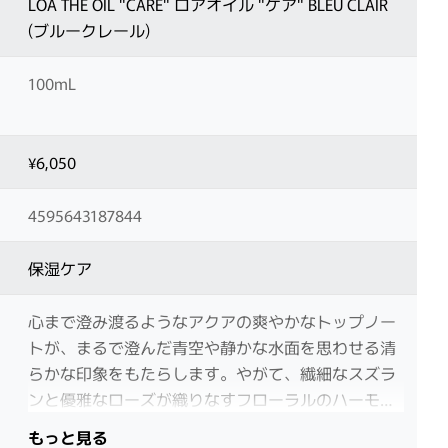
LOA THE OIL "CARE" ロアオイル "ケア" BLEU CLAIR
(ブルークレール)
100mL
¥6,050
4595643187844
保湿ケア
心まで澄み渡るようなアクアの爽やかなトップノー
トが、まるで澄んだ青空や静かな水面を思わせる清
らかな印象をもたらします。やがて、繊細なスズラ
ンと優雅なローズが織りなすフローラルのハーモニ
ー、瑞々しいフリージアが軽やかな甘さを添え、優
もっと見る