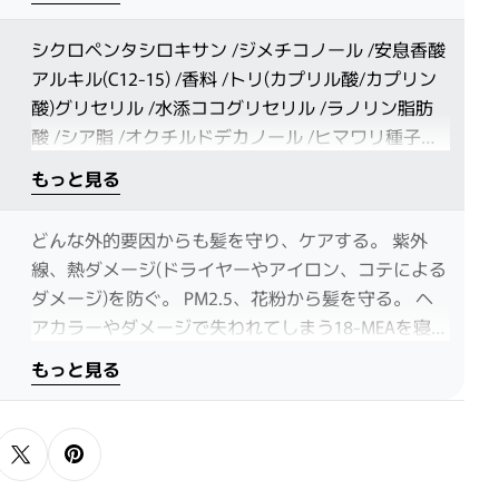
しく包み込むサボンの清潔感が重なります。
シクロペンタシロキサン /ジメチコノール /安息香酸
アルキル(C12-15) /香料 /トリ(カプリル酸/カプリン
酸)グリセリル /水添ココグリセリル /ラノリン脂肪
酸 /シア脂 /オクチルドデカノール /ヒマワリ種子エ
キス /アルガニアスピノサ核油 /サルビアヒスパニカ
もっと見る
種子油 /プルケネチアボルビリス種子油 /γ-ドコサラ
クトン /メドウフォーム-δ-ラクトン /トコフェロー
どんな外的要因からも髪を守り、ケアする。 紫外
ル
線、熱ダメージ(ドライヤーやアイロン、コテによる
ダメージ)を防ぐ。 PM2.5、花粉から髪を守る。 ヘ
アカラーやダメージで失われてしまう18-MEAを寝て
いる間に補給する。 髪と枕によるフィジカルダメー
もっと見る
ジを防ぐ。 ヘアカラー後の開いてしまったキューテ
ィクルの再結合を行い、 ヘアカラーの流出を防ぎ色
持ちを良くする。