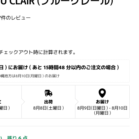
EU CLAIR (ブルークレール)
7件のレビュー
格
チェックアウト時に計算されます。
 ) にお届け ( あと 
15時間48 分
以内のご注文の場合 )
地方は8月10日(月曜日 ) のお届け
メディアを開く
文
出荷
お届け
曜日 )
8月8日(土曜日 )
8月9日(日曜日 ) - 8月10日
(月曜日 )
い、残り
6
点