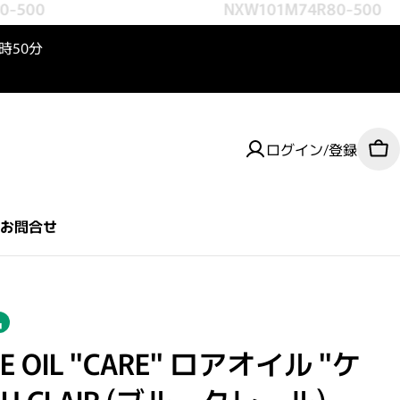
-500
NXW101M74R80-500
3時50分
ログイン/登録
カ
お問合せ
品
HE OIL "CARE" ロアオイル "ケ