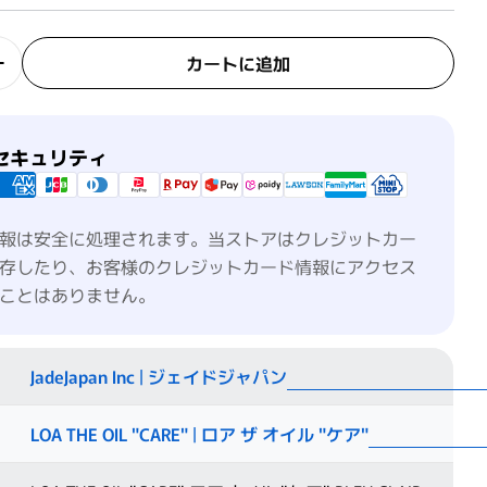
カートに追加
 OIL &quot;CARE&quot; ロアオイル &quot;ケア&qu
LOA THE OIL &quot;CARE&quot; ロアオイル &quo
セキュリティ
報は安全に処理されます。当ストアはクレジットカー
存したり、お客様のクレジットカード情報にアクセス
ことはありません。
JadeJapan Inc | ジェイドジャパン
LOA THE OIL "CARE" | ロア ザ オイル "ケア"