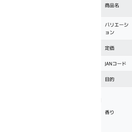
商品名
バリエーシ
サブリミック正規販売店
・2〜3問の簡単な問診にお答えく
ョン
ださい。
定価
JANコード
目的
香り