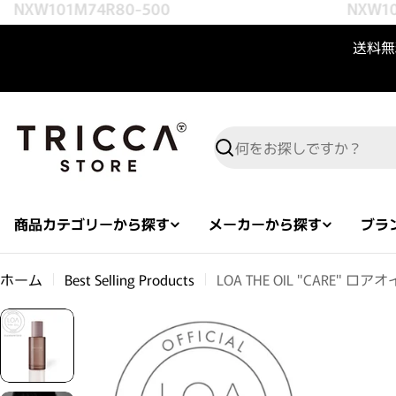
NXW101M74R80-500
NXW101
コンテンツへスキップ
送料無料
検索
商品カテゴリーから探す
メーカーから探す
ブラ
ホーム
Best Selling Products
LOA THE OIL "CARE" ロ
商品情報へスキップ