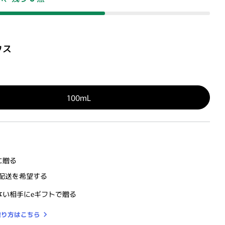
クス
100mL
に贈る
配送を希望する
ない相手にeギフトで贈る
贈り方はこちら