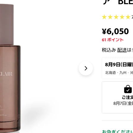
ア" BL
通常価
¥6,050
61
ポイント
税込み
配送
は
8月9日(日曜日
北海道・九州・沖縄
モーダルで1の
ご注
8月7日(金
お急ぎくださ