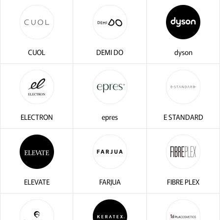
CUOL
DEMI DO
dyson
ELECTRON
epres
E STANDARD
閉じ
ELEVATE
FARJUA
FIBRE PLEX