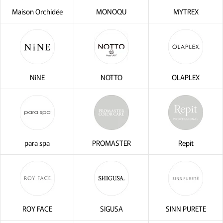
Maison Orchidée
MONOQU
MYTREX
NiNE
NOTTO
OLAPLEX
para spa
PROMASTER
Repit
ROY FACE
SIGUSA
SINN PURETE