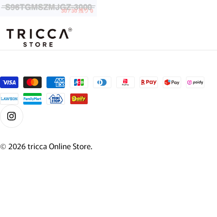
支払い方法
Instagram
© 2026
tricca Online Store
.