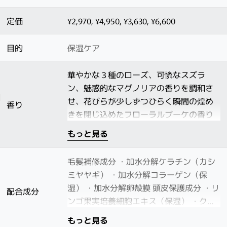
定価
¥2,970, ¥4,950, ¥3,630, ¥6,600
目的
保湿ケア
華やかな３種のローズ、可憐なスズラ
ン、魅惑的なマグノリアの香りを調和さ
せ、花びらが少しずつひらく瞬間の煌め
香り
きを閉じ込めたフローラルブーケの香り
もっと見る
毛髪補修成分 ・加水分解ケラチン（カシ
ミヤヤギ） ・加水分解コラーゲン（保
湿） ・加水分解卵殻膜 頭皮保護成分 ・リ
配合成分
ンゴ果実培養細胞エキス（保湿） ・クラ
ラ根エキス（保湿・引き締め） ・ハチミ
もっと見る
ツ（保湿） ・チャ葉エキス（保湿） ・グ