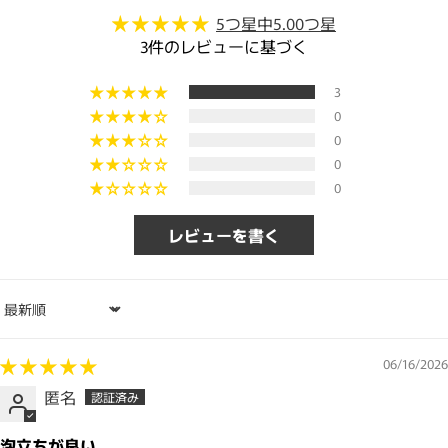
5つ星中5.00つ星
3件のレビューに基づく
3
0
0
0
0
レビューを書く
Sort by
06/16/2026
匿名
泡立ちが良い