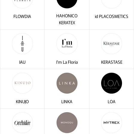
HAHONICO
FLOWDIA
id PLACOSMETICS
KERATEX
IAU
I'm La Floria
KERASTASE
KINUJO
LINKA
LOA