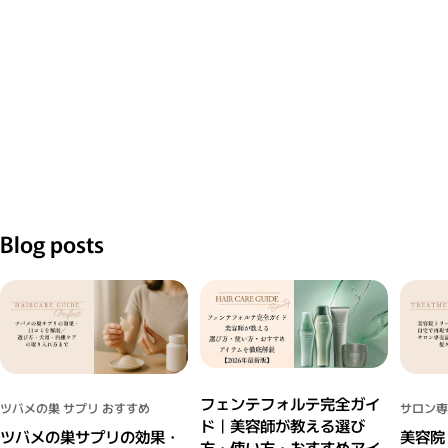
Blog posts
フェンテフォルテ完全ガイ
ツバメの巣 サプリ おすすめ
サロン専
ド｜美容師が教える選び
ツバメの巣サプリの効果・
美容院
方・使い方・おすすめアイ