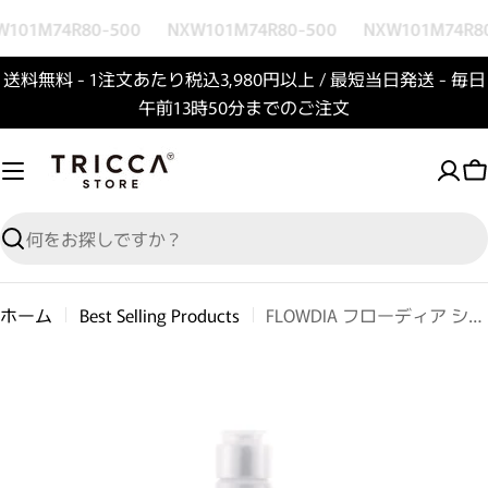
コンテンツへスキップ
101M74R80-500
NXW101M74R80-500
NXW101M74R80
送料無料 - 1注文あたり税込3,980円以上 / 最短当日発送 - 毎日
午前13時50分までのご注文
検索
ホーム
Best Selling Products
FLOWDIA フローディア シャンプー ディープモイスト
商品情報へスキップ