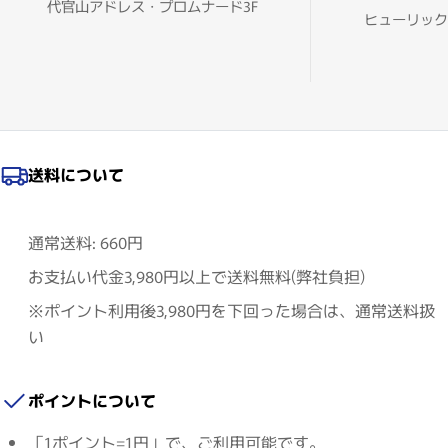
代官山アドレス・プロムナード3F
ヒューリック
送料について
通常送料: 660円
お支払い代金3,980円以上で送料無料(弊社負担)
※ポイント利用後3,980円を下回った場合は、通常送料扱
い
ポイントについて
「1ポイント=1円」で、ご利用可能です。