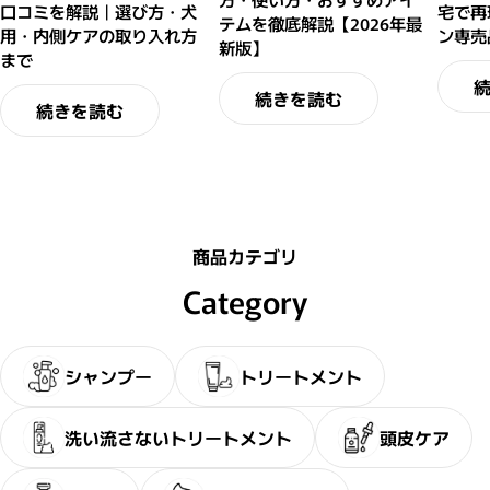
口コミを解説｜選び方・犬
宅で再
テムを徹底解説【2026年最
用・内側ケアの取り入れ方
ン専売
新版】
まで
続きを読む
続きを読む
商品カテゴリ
Category
シャンプー
トリートメント
洗い流さないトリートメント
頭皮ケア