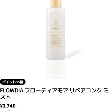
モーダルで0のメディアを開く
ポイント15倍
FLOWDIA フローディアモア リペアコンク ミ
スト
通常価格
¥3,740