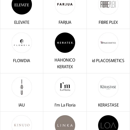
ELEVATE
FARJUA
FIBRE PLEX
HAHONICO
FLOWDIA
id PLACOSMETICS
KERATEX
IAU
I'm La Floria
KERASTASE