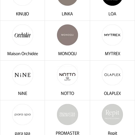
KINUJO
LINKA
LOA
閉じ
Maison Orchidée
MONOQU
MYTREX
NiNE
NOTTO
OLAPLEX
para spa
PROMASTER
Repit