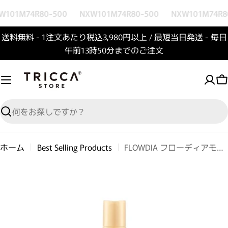
コンテンツへスキップ
W101M74R80-500
NXW101M74R80-500
NXW101M74R8
送料無料 - 1注文あたり税込3,980円以上 / 最短当日発送 - 毎日
午前13時50分までのご注文
検索
ホーム
Best Selling Products
FLOWDIA フローディアモア リペアコンク ミスト
商品情報へスキップ