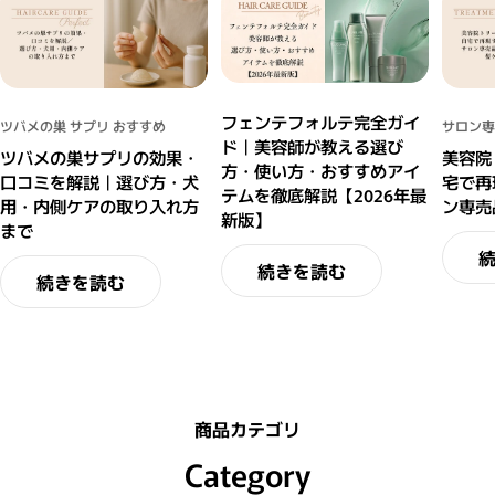
フェンテフォルテ完全ガイ
ツバメの巣 サプリ おすすめ
サロン専
ド｜美容師が教える選び
ツバメの巣サプリの効果・
美容院
方・使い方・おすすめアイ
口コミを解説｜選び方・犬
宅で再
テムを徹底解説【2026年最
用・内側ケアの取り入れ方
ン専売
新版】
まで
続きを読む
続きを読む
商品カテゴリ
Category