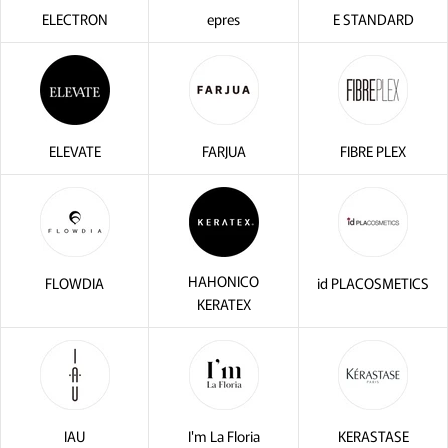
ELECTRON
epres
E STANDARD
ELEVATE
FARJUA
FIBRE PLEX
HAHONICO
FLOWDIA
id PLACOSMETICS
KERATEX
IAU
I'm La Floria
KERASTASE