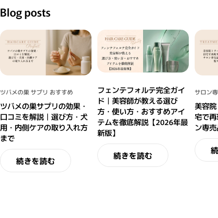
Blog posts
フェンテフォルテ完全ガイ
ツバメの巣 サプリ おすすめ
サロン専
ド｜美容師が教える選び
ツバメの巣サプリの効果・
美容院
方・使い方・おすすめアイ
口コミを解説｜選び方・犬
宅で再
テムを徹底解説【2026年最
用・内側ケアの取り入れ方
ン専売
新版】
まで
続きを読む
続きを読む