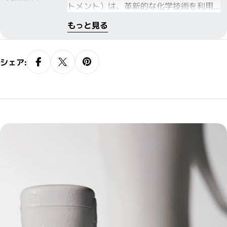
トメント）は、革新的な化学技術を利用
し、1ステップのホームケアで髪の内部ま
もっと見る
で集中的に補修（ボンディング）しま
す。理想的なp Hバランスを乱すことな
く、神をより柔らかく、より健康的に導
シェア:
き、切れ毛や枝毛を防ぎながら、濃密な
髪に補修作用による美髪ケアを体感いた
だけます。