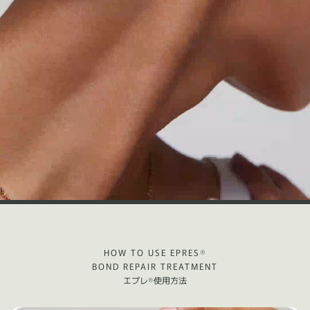
HOW TO USE EPRES®
BOND REPAIR TREATMENT
エプレ®使用方法