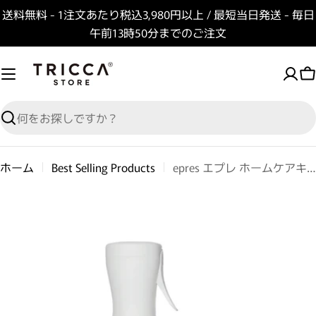
コンテンツへスキップ
送料無料 - 1注文あたり税込3,980円以上 / 最短当日発送 - 毎日
午前13時50分までのご注文
検索
ホーム
Best Selling Products
epres エプレ ホームケアキット
商品情報へスキップ