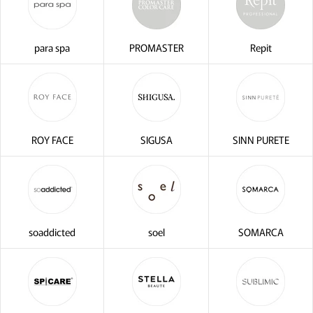
para spa
PROMASTER
Repit
ROY FACE
SIGUSA
SINN PURETE
soaddicted
soel
SOMARCA