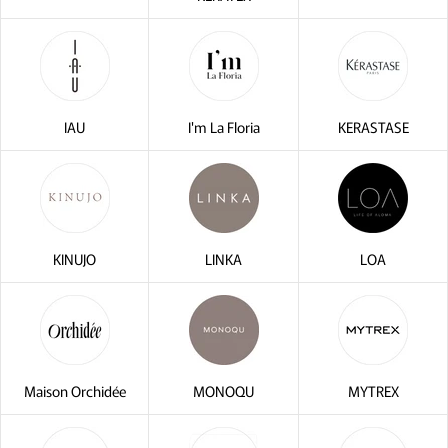
IAU
I'm La Floria
KERASTASE
KINUJO
LINKA
LOA
Maison Orchidée
MONOQU
MYTREX