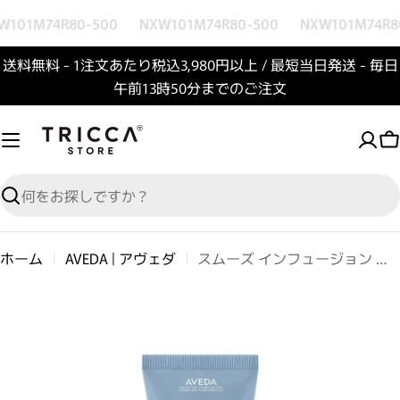
コンテンツへスキップ
W101M74R80-500
NXW101M74R80-500
NXW101M74R8
送料無料 - 1注文あたり税込3,980円以上 / 最短当日発送 - 毎日
午前13時50分までのご注文
検索
ホーム
AVEDA | アヴェダ
スムーズ インフュージョン コンディショナー
商品情報へスキップ