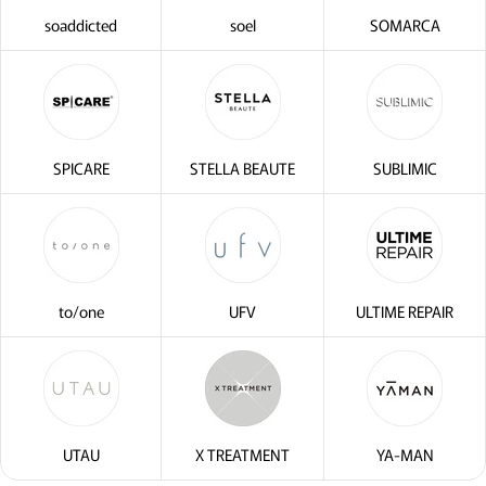
soaddicted
soel
SOMARCA
SPICARE
STELLA BEAUTE
SUBLIMIC
to/one
UFV
ULTIME REPAIR
UTAU
X TREATMENT
YA-MAN