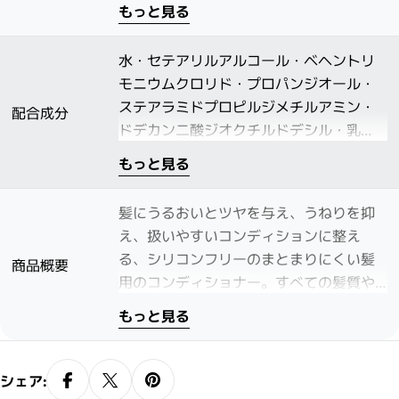
もっと見る
水・セテアリルアルコール・ベヘントリ
モニウムクロリド・プロパンジオール・
ステアラミドプロピルジメチルアミン・
配合成分
ドデカン二酸ジオクチルドデシル・乳
酸・（水添ヒマシ油／セバシン酸）コポ
もっと見る
リマー・ウンデシレン酸ヘプチル・カプ
リル酸グリセリル・カロフィルムタカマ
髪にうるおいとツヤを与え、うねりを抑
ハカ種子油・シア脂・スイカ種子油・グ
え、扱いやすいコンディションに整え
ルコン酸Ｎａ・ヒマワリ種子油・トコフ
る、シリコンフリーのまとまりにくい髪
商品概要
ェロール・ソルビン酸Ｋ・香料
用のコンディショナー。すべての髪質や
質感の髪を湿気から守りながら、なめら
もっと見る
かで艶やかに仕上げます。
シェア: