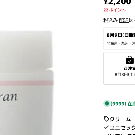
通常価
¥2,200
22
ポイント
税込み
配送
は
8月9日(日曜日
北海道・九州・沖縄
ご注
8月8日(土
(9999)
在
クリーム
ユニセッ