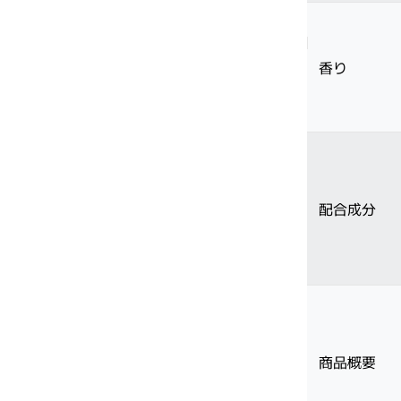
香り
サブリミック正規販売店
・2〜3問の簡単な問診にお答えく
ださい。
配合成分
商品概要