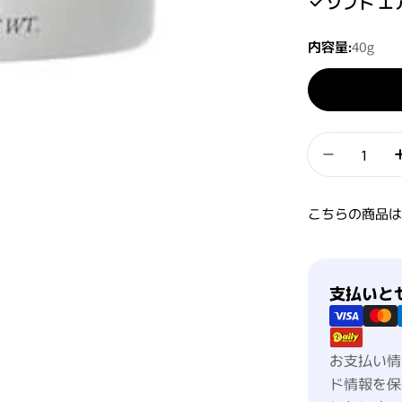
ソフト エ
内容量:
40g
数量
ジェミー
こちらの商品
支払い方法
支払いと
お支払い情
ド情報を保