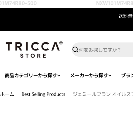
M74R80-500
NXW101M74R80
コンテンツへスキップ
送料無料
検索
商品カテゴリーから探す
メーカーから探す
ブラ
ホーム
Best Selling Products
ジェミールフラン オイルス
商品情報へスキップ