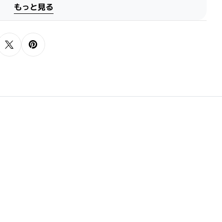
「アスコルビン酸誘導体」配合。 さっと指を髪に通
もっと見る
すだけで紫外線ダメージから髪を守り、欲しい動き
と表情を引き出します。 肌につけても、うるおって
心地よい安心感。 ハンドクリームとしても使用でき
ます。