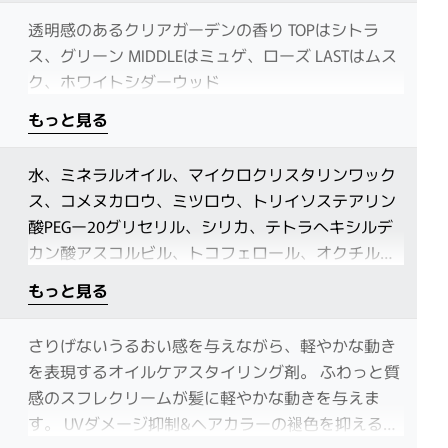
透明感のあるクリアガーデンの香り TOPはシトラ
ス、グリーン MIDDLEはミュゲ、ローズ LASTはムス
ク、ホワイトシダーウッド
もっと見る
水、ミネラルオイル、マイクロクリスタリンワック
ス、コメヌカロウ、ミツロウ、トリイソステアリン
酸PEGー20グリセリル、シリカ、テトラへキシルデ
カン酸アスコルビル、トコフェロール、オクチルド
デカノール、クエン酸Na、クエン酸、EDTAー2Na、
もっと見る
フェノキシエタノール、メチラパラベン、香料
さりげないうるおい感を与えながら、軽やかな動き
を表現するオイルケアスタイリング剤。 ふわっと質
感のスフレクリームが髪に軽やかな動きを与えま
す。 UVダメージ抑制&ヘアカラーの褪色を抑える