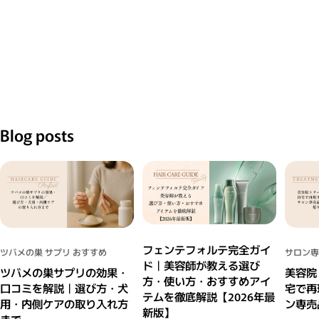
Blog posts
フェンテフォルテ完全ガイ
ツバメの巣 サプリ おすすめ
サロン専
ド｜美容師が教える選び
ツバメの巣サプリの効果・
美容院
方・使い方・おすすめアイ
口コミを解説｜選び方・犬
宅で再
テムを徹底解説【2026年最
用・内側ケアの取り入れ方
ン専売
新版】