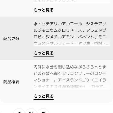
によるアロマブレンド。
もっと見る
水・セテアリルアルコール・ジステアリ
ルジモニウムクロリド・ステアラミドプ
ロピルジメチルアミン・ベヘントリモニ
配合成分
ウムメトサルフェート・ヤシ油・香料・
乳酸・ヤシ油アルキルグルコシド・クク
もっと見る
イナッツ油・アルギニン・ガラクトアラ
ビナン・トコフェロール・ダイズ油・カ
内側に水分を閉じ込めながらさらっとま
ラメル・グリセリン・エイランタイエキ
とまる髪へ導くシリコンフリーのコンデ
ス・パルミチン酸アスコルビル・フェノ
ィショナー。アイスランドゴケ（エイラ
商品概要
キシエタノール・ソルビン酸Ｋ
ンタイエキス:毛髪保湿成分）・カラマツ
樹液（ガラクトアラビナン:毛髪保湿成
もっと見る
分）・ククイナッツ油（毛髪補修成
分）・ココナッツ オイル（ヤシ油:毛髪補
修成分）配合により、重さを与えること