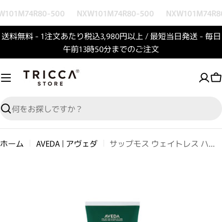
コンテンツへスキップ
101M74R80-500
NXW101M74R80-500
NXW101M74R80
送料無料 - 1注文あたり税込3,980円以上 / 最短当日発送 - 毎日
午前13時50分までのご注文
検索
ホーム
AVEDA | アヴェダ
サップモス ウェイトレス ハイドレーション コンディショナー
商品情報へスキップ