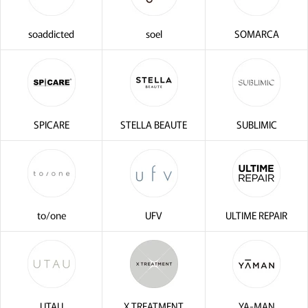
soaddicted
soel
SOMARCA
SPICARE
STELLA BEAUTE
SUBLIMIC
to/one
UFV
ULTIME REPAIR
UTAU
X TREATMENT
YA-MAN