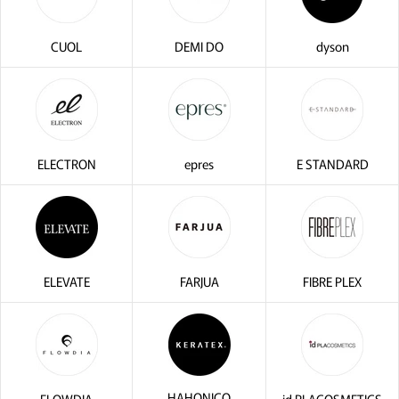
CUOL
DEMI DO
dyson
ELECTRON
epres
E STANDARD
ELEVATE
FARJUA
FIBRE PLEX
HAHONICO
FLOWDIA
id PLACOSMETICS