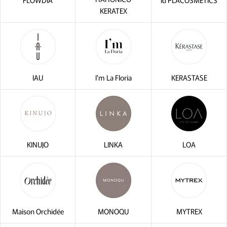
KERATEX
IAU
I'm La Floria
KERASTASE
KINUJO
LINKA
LOA
Maison Orchidée
MONOQU
MYTREX