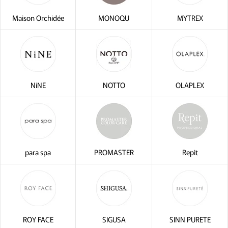
Maison Orchidée
MONOQU
MYTREX
NiNE
NOTTO
OLAPLEX
para spa
PROMASTER
Repit
ROY FACE
SIGUSA
SINN PURETE