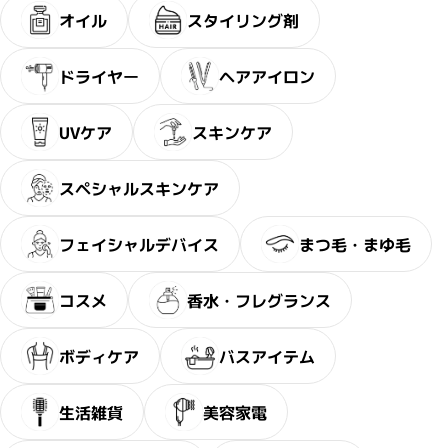
オイル
スタイリング剤
ドライヤー
ヘアアイロン
・2〜3問の簡単な問診にお答え
サブリミック正規販売店
ださい。
UVケア
スキンケア
スペシャルスキンケア
フェイシャルデバイス
まつ毛・まゆ毛
コスメ
香水・フレグランス
ボディケア
バスアイテム
生活雑貨
美容家電