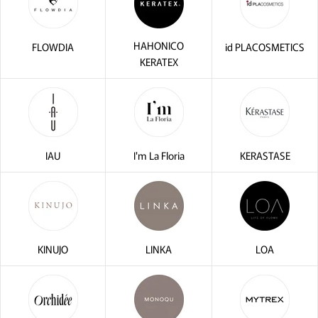
HAHONICO
FLOWDIA
id PLACOSMETICS
KERATEX
IAU
I'm La Floria
KERASTASE
KINUJO
LINKA
LOA