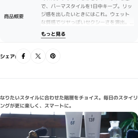
で、パーマスタイルを1日中キープ。リッ
ジ感を出したいときにはこれ。ウェット
商品概要
な質感でツヤっぽいセクシーさを演出。
キープ力のヒミツ スタイリング時はしっ
もっと見る
かりセットできていたはずなのに、時間
が経つにつれてスタイルが崩れてしまう
ことはありませんか？ それは湿気や汗
シェア:
の影響だけではなく、時間の経過ととも
に分泌される皮脂が根元から毛先へ移行
し、重くなってしまうからです。
ELEVATE（エレベート）は、『スタイルキ
ープビーズ』を配合。時間とともに頭皮
なりたいスタイルに合わせた階層をチョイス。毎日のスタイリ
から出てきた皮脂が『スタイルキープビ
ングが更に楽しく、スマートに。
ーズ』内部に吸着され、スタイルが崩れ
にくくなります。