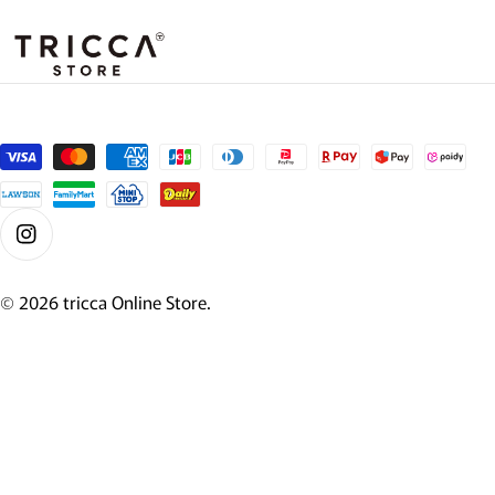
支払い方法
Instagram
© 2026
tricca Online Store
.