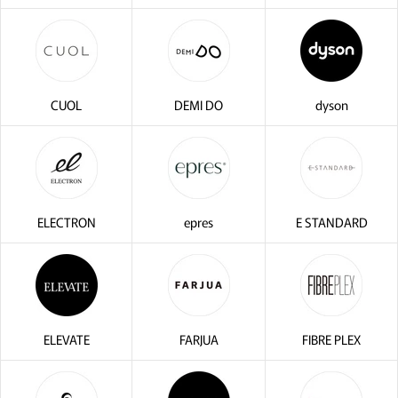
CUOL
DEMI DO
dyson
ELECTRON
epres
E STANDARD
ELEVATE
FARJUA
FIBRE PLEX