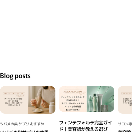
Blog posts
フェンテフォルテ完全ガイ
ツバメの巣 サプリ おすすめ
サロン専
ド｜美容師が教える選び
ツバメの巣サプリの効果・
美容院