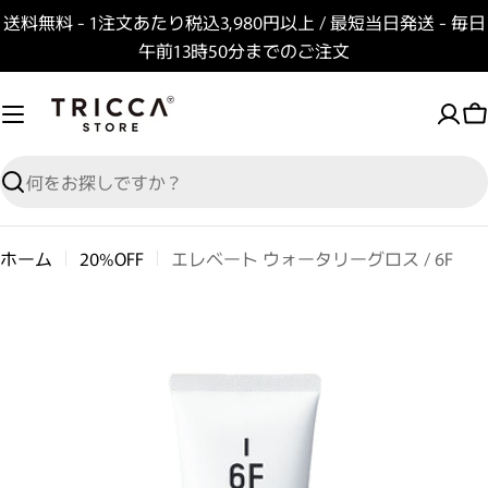
コンテンツへスキップ
送料無料 - 1注文あたり税込3,980円以上 / 最短当日発送 - 毎日
午前13時50分までのご注文
検索
ホーム
20%OFF
エレベート ウォータリーグロス / 6F
商品情報へスキップ