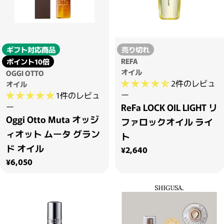
ギフト対応商品
売り切れ
REFA
ポイント10倍
オイル
OGGI OTTO
2件のレビュ
オイル
ー
1件のレビュ
ー
ReFa LOCK OIL LIGHT リ
Oggi Otto Muta オッジ
ファロックオイル ライ
ィオット ムータ グラン
ト
ド オイル
通常価格
¥2,640
通常価格
¥6,050