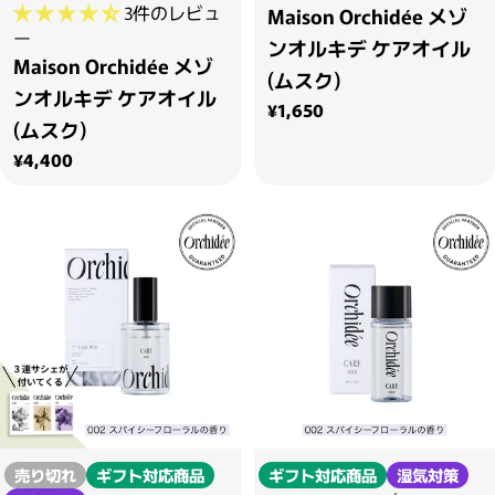
3件のレビュ
Maison Orchidée メゾ
ー
ンオルキデ ケアオイル
Maison Orchidée メゾ
(ムスク)
ンオルキデ ケアオイル
通常価格
¥1,650
(ムスク)
通常価格
¥4,400
売り切れ
ギフト対応商品
ギフト対応商品
湿気対策