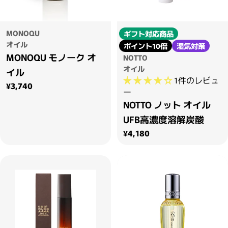
MONOQU
ギフト対応商品
オイル
ポイント10倍
湿気対策
MONOQU モノーク オ
NOTTO
オイル
イル
1件のレビュ
通常価格
¥3,740
ー
NOTTO ノット オイル
UFB高濃度溶解炭酸
通常価格
¥4,180