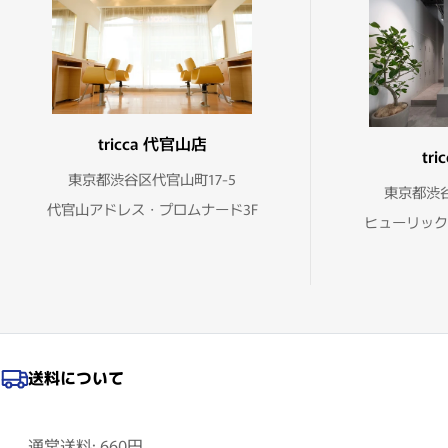
tricca 代官山店
tr
東京都渋谷区代官山町17-5
東京都渋谷
代官山アドレス・プロムナード3F
ヒューリック
送料について
通常送料: 660円