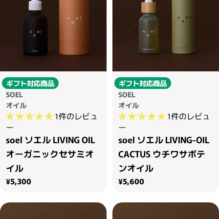
ギフト対応商品
ギフト対応商品
SOEL
SOEL
オイル
オイル
1件のレビュ
1件のレビュ
ー
ー
soel ソエル LIVING OIL
soel ソエル LIVING-OIL
オーガニックセサミオ
CACTUS ウチワサボテ
イル
ンオイル
通常価格
通常価格
¥5,300
¥5,600
・2〜3問の簡単な問診に
サブリミック正規販売店
お答えください。