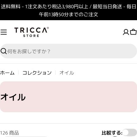
コンテンツへスキップ
送料無料 - 1注文あたり税込3,980円以上 / 最短当日発送 - 毎日
午前13時50分までのご注文
検索
ホーム
コレクション
オイル
コレクション:
オイル
126 商品
比較する: