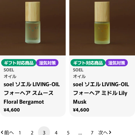
ギフト対応商品
湿気対策
ギフト対応商品
湿気対策
SOEL
SOEL
オイル
オイル
soel ソエル LIVING-OIL
soel ソエル LIVING-OIL
フォーヘア スムース
フォーヘア ミドル Lily
Floral Bergamot
Musk
通常価格
通常価格
¥4,600
¥4,600
前へ
1
2
3
4
5
…
7
次へ