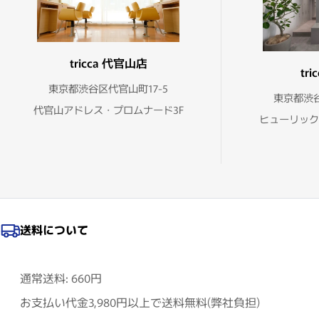
tricca 代官山店
tr
東京都渋谷区代官山町17-5
東京都渋谷
代官山アドレス・プロムナード3F
ヒューリック
送料について
通常送料: 660円
お支払い代金3,980円以上で送料無料(弊社負担)