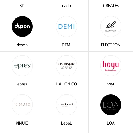
BJC
cado
CREATEs
dyson
DEMI
ELECTRON
epres
HAHONICO
hoyu
KINUJO
LebeL
LOA