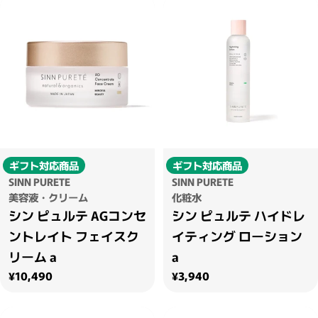
ギフト対応商品
ギフト対応商品
SINN PURETE
SINN PURETE
美容液・クリーム
化粧水
シン ピュルテ AGコンセ
シン ピュルテ ハイドレ
ントレイト フェイスク
イティング ローション
リーム a
a
通常価格
通常価格
¥10,490
¥3,940