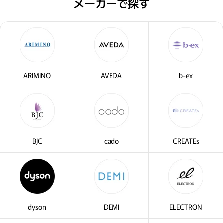
メーカーで探す
ARIMINO
AVEDA
b-ex
BJC
cado
CREATEs
dyson
DEMI
ELECTRON