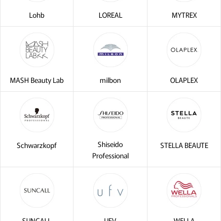
Lohb
LOREAL
MYTREX
閉じる
MASH Beauty Lab
milbon
OLAPLEX
Shiseido
Schwarzkopf
STELLA BEAUTE
Professional
SUNCALL
UFV
WELLA