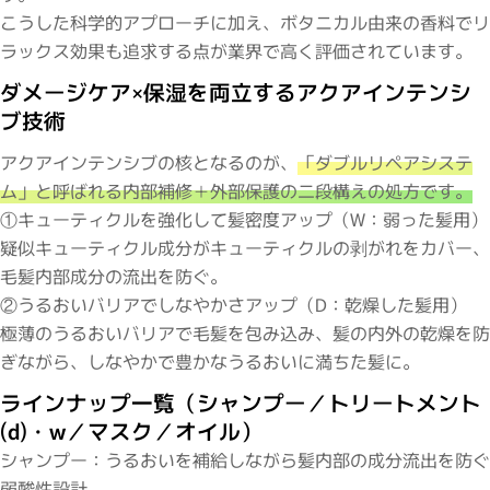
こうした科学的アプローチに加え、ボタニカル由来の香料でリ
ラックス効果も追求する点が業界で高く評価されています。
ダメージケア×保湿を両立するアクアインテンシ
ブ技術
アクアインテンシブの核となるのが、
「ダブルリペアシステ
ム」と呼ばれる内部補修＋外部保護の二段構えの処方です。
①キューティクルを強化して髪密度アップ（W：弱った髪用）
疑似キューティクル成分がキューティクルの剥がれをカバー、
毛髪内部成分の流出を防ぐ。
②うるおいバリアでしなやかさアップ（D：乾燥した髪用）
極薄のうるおいバリアで毛髪を包み込み、髪の内外の乾燥を防
ぎながら、しなやかで豊かなうるおいに満ちた髪に。
ラインナップ一覧（シャンプー／トリートメント
(d)・w／マスク／オイル）
シャンプー：うるおいを補給しながら髪内部の成分流出を防ぐ
弱酸性設計。