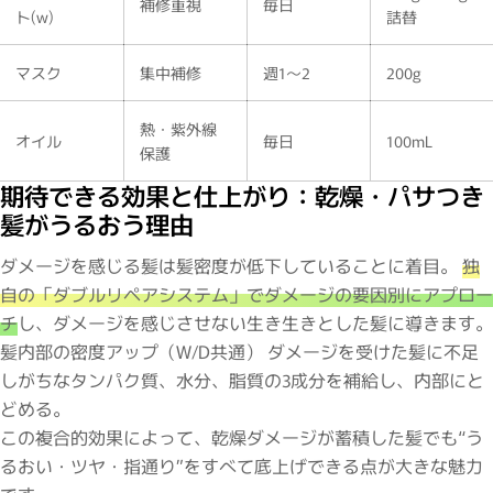
補修重視
毎日
ト(w)
詰替
マスク
集中補修
週1〜2
200g
熱・紫外線
オイル
毎日
100mL
保護
期待できる効果と仕上がり：乾燥・パサつき
髪がうるおう理由
ダメージを感じる髪は髪密度が低下していることに着目。
独
自の「ダブルリペアシステム」でダメージの要因別にアプロー
チ
し、ダメージを感じさせない生き生きとした髪に導きます。
髪内部の密度アップ（W/D共通） ダメージを受けた髪に不足
しがちなタンパク質、水分、脂質の3成分を補給し、内部にと
どめる。
この複合的効果によって、乾燥ダメージが蓄積した髪でも“う
るおい・ツヤ・指通り”をすべて底上げできる点が大きな魅力