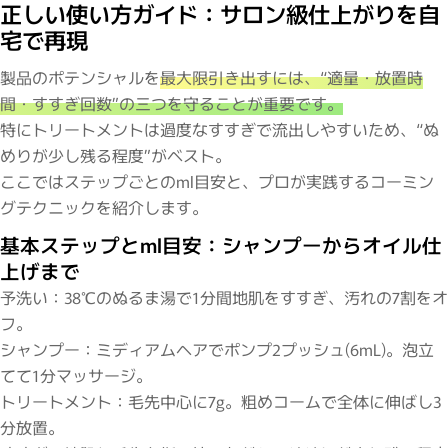
正しい使い方ガイド：サロン級仕上がりを自
宅で再現
製品のポテンシャルを
最大限引き出すには、“適量・放置時
間・すすぎ回数”の三つを守ることが重要です。
特にトリートメントは過度なすすぎで流出しやすいため、“ぬ
めりが少し残る程度”がベスト。
ここではステップごとのml目安と、プロが実践するコーミン
グテクニックを紹介します。
基本ステップとml目安：シャンプーからオイル仕
上げまで
予洗い：38℃のぬるま湯で1分間地肌をすすぎ、汚れの7割をオ
フ。
シャンプー：ミディアムヘアでポンプ2プッシュ(6mL)。泡立
てて1分マッサージ。
トリートメント：毛先中心に7g。粗めコームで全体に伸ばし3
分放置。