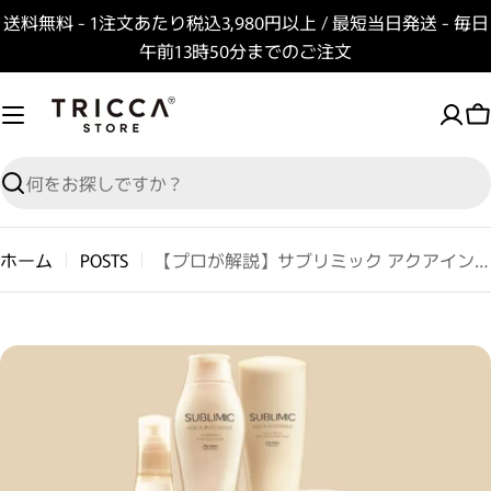
コンテンツへスキップ
送料無料 - 1注文あたり税込3,980円以上 / 最短当日発送 - 毎日
午前13時50分までのご注文
検索
ホーム
POSTS
【プロが解説】サブリミック アクアインテンシブの効果と正しい使い方