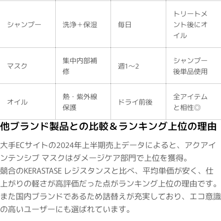
トリートメ
シャンプー
洗浄＋保湿
毎日
ント後にオ
イル
集中内部補
シャンプー
マスク
週1〜2
修
後単品使用
熱・紫外線
全アイテム
オイル
ドライ前後
保護
と相性◎
他ブランド製品との比較＆ランキング上位の理由
大手ECサイトの2024年上半期売上データによると、アクアイ
ンテンシブ マスクはダメージケア部門で上位を獲得。
競合のKERASTASE レジスタンスと比べ、平均単価が安く、仕
上がりの軽さが高評価だった点がランキング上位の理由です。
また国内ブランドであるため詰替えが充実しており、エコ意識
の高いユーザーにも選ばれています。