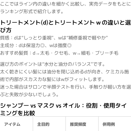
ここではライン内の違いを細かく比較し、実売データをもとに
ランキング形式で紹介します。
トリートメント(d)とトリートメント w の違いと選
び方
質感：dは“しっとり重視”、wは“補修重視で軽やか”
主成分：dは保湿力◎、wは強度◎
おすすめ髪質：d→太毛・クセ毛、w→細毛・ブリーチ毛
選び方のポイントは“水分と油分のバランス”です。
太く乾きにくい髪には油分を閉じ込めるdが向き、ケミカル施
術で内部がスカスカな髪にはwがフィットします。
迷った場合はサロンで半顔テストを行い、手触りが軽い方を選
ぶと失敗が少ないでしょう。
シャンプー vs マスク vs オイル：役割・使用タイ
閉じる
ミングを比較
アイテム
主目的
推奨頻度
併用例