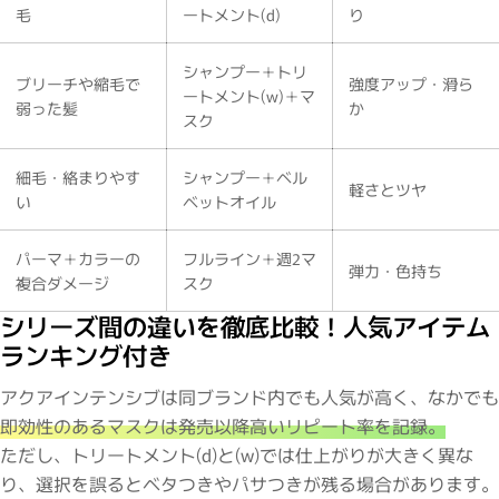
毛
ートメント(d)
り
シャンプー＋トリ
ブリーチや縮毛で
強度アップ・滑ら
ートメント(w)＋マ
弱った髪
か
スク
細毛・絡まりやす
シャンプー＋ベル
軽さとツヤ
い
ベットオイル
パーマ＋カラーの
フルライン＋週2マ
・2〜3問の簡単な問診に
サブリミック正規販売店
弾力・色持ち
複合ダメージ
スク
お答えください。
シリーズ間の違いを徹底比較！人気アイテム
ランキング付き
アクアインテンシブは同ブランド内でも人気が高く、なかでも
即効性のあるマスクは発売以降高いリピート率を記録。
ただし、トリートメント(d)と(w)では仕上がりが大きく異な
り、選択を誤るとベタつきやパサつきが残る場合があります。