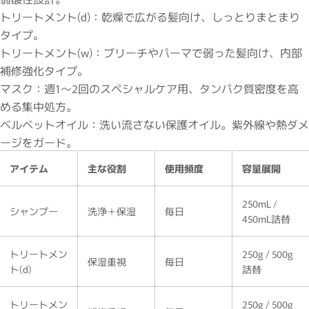
トリートメント(d)：乾燥で広がる髪向け、しっとりまとまり
タイプ。
トリートメント(w)：ブリーチやパーマで弱った髪向け、内部
補修強化タイプ。
マスク：週1〜2回のスペシャルケア用、タンパク質密度を高
める集中処方。
ベルベットオイル：洗い流さない保護オイル。紫外線や熱ダメ
ージをガード。
アイテム
主な役割
使用頻度
容量展開
250mL /
シャンプー
洗浄＋保湿
毎日
450mL詰替
トリートメン
250g / 500g
保湿重視
毎日
ト(d)
詰替
トリートメン
250g / 500g