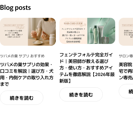
Blog posts
フェンテフォルテ完全ガイ
ツバメの巣 サプリ おすすめ
サロン専
ド｜美容師が教える選び
ツバメの巣サプリの効果・
美容院
方・使い方・おすすめアイ
口コミを解説｜選び方・犬
宅で再
テムを徹底解説【2026年最
用・内側ケアの取り入れ方
ン専売
新版】
まで
続きを読む
続きを読む
閉じる