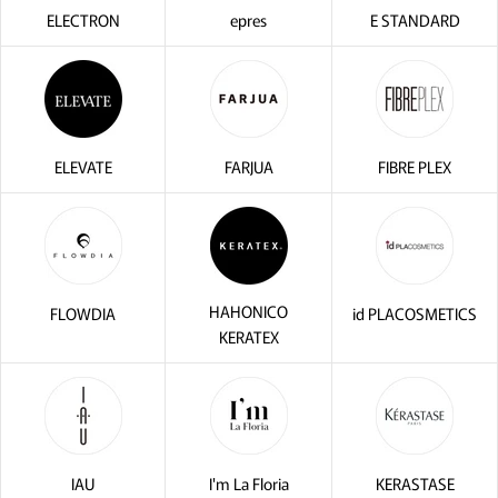
ELECTRON
epres
E STANDARD
ELEVATE
FARJUA
FIBRE PLEX
HAHONICO
FLOWDIA
id PLACOSMETICS
KERATEX
IAU
I'm La Floria
KERASTASE