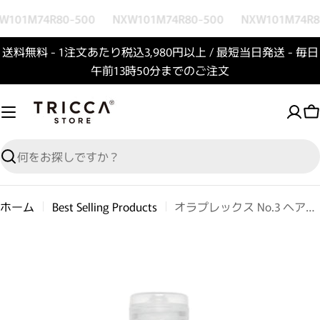
コンテンツへスキップ
101M74R80-500
NXW101M74R80-500
NXW101M74R80
送料無料 - 1注文あたり税込3,980円以上 / 最短当日発送 - 毎日
午前13時50分までのご注文
検索
ホーム
Best Selling Products
オラプレックス No.3 ヘアパーフェクター
商品情報へスキップ