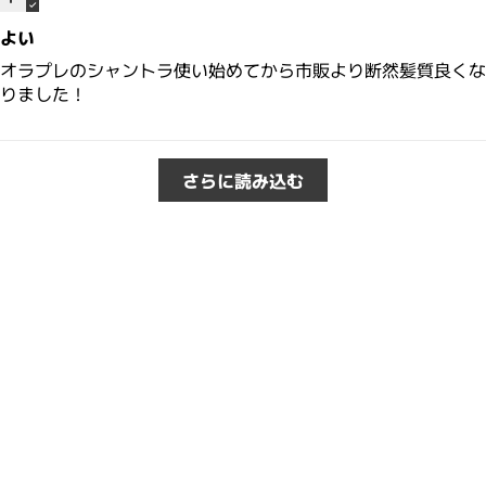
よい
オラプレのシャントラ使い始めてから市販より断然髪質良くな
りました！
さらに読み込む
・2〜3問の簡単な問診にお答え
サブリミック正規販売店
ください。