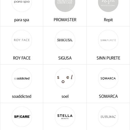
para spa
PROMASTER
Repit
ROY FACE
SIGUSA
SINN PURETE
soaddicted
soel
SOMARCA