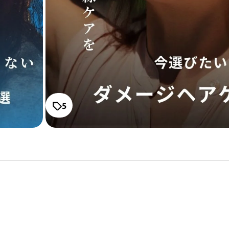
ィングオイル
通常価格
¥3,740
サマーバー UVス
サブリミック正規販売店
・2〜3問の簡単な問診にお答えく
通常価格
¥1,540
ださい。
5