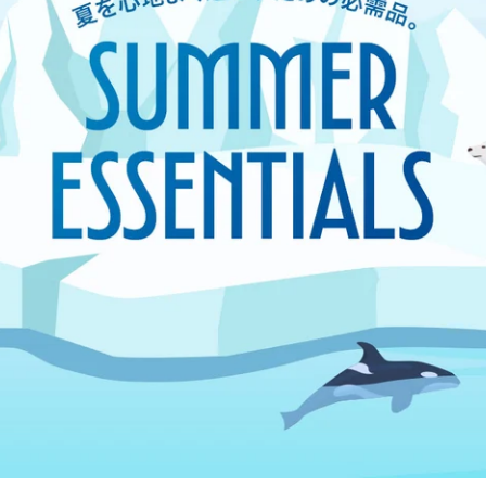
【ご好評につき詰替用が新登場！】
【2026年春発売】
【2026年春発売】
高嶋ちさ子プロデュース ヘアケア
KINUJO 新商品登場
KINUJO 新商品登場
ノーベル化学賞受賞 美容成分
キヌージョ初の縮毛矯正アイロンや
キヌージョ初の縮毛矯正アイロンや
本格ヘアケアアイテム等がラインナップ
本格ヘアケアアイテム等がラインナップ
「フラーレン」配合
KINUJO 新商品 →
KINUJO 新商品 →
ROUSSY | ルーシー →