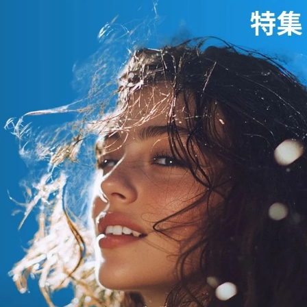
SUBLIMIC サブリミック エア
リーフロー シャンプー h
通常価格
¥3,080～
SUBLIMIC サブリミック エア
リーフロー マスク h : まとま
通常価格
りにくい髪
¥5,170
FLOWDIA フローディア シャ
ンプー グランストレッチ
通常価格
¥2,970～
FLOWDIA フローディア トリ