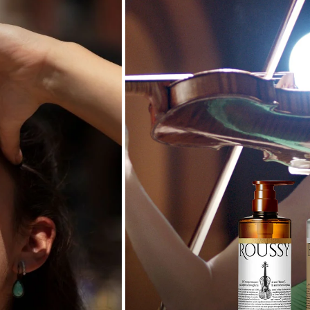
E UV
パフューム
NCHE（ブラ
E UV
パフューム
 Smoke
Button La
ークティー)
クション サ
高
RO
通常
¥4,
.7 ボンデ