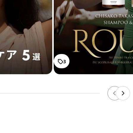
高
RO
通常
ー
¥4,
プレー
高
RO
通常
メ
¥4,
3