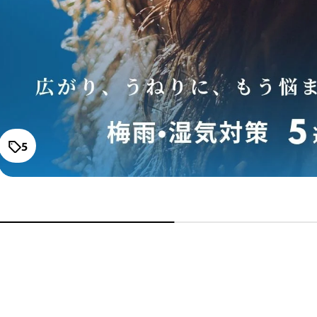
ートメント グランストレッ
通常価格
チ
¥3,190～
ストレーニア ケアストレー
トブラシ
通常価格
¥10,780
5