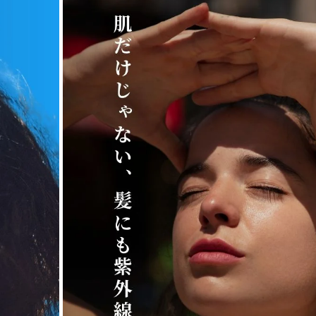
LOA THE PERFUM
SPRAY ロア ザ 
通常価格
UVスプレー BLA
¥4,400
ンシュ）
LOA THE PERFUM
SPRAY ロア ザ 
通常価格
UVスプレー Neroli
¥4,400
tea (ネロリスモ
V3 ボディ プロテ
ンスクリーン
通常価格
¥5,500
オラプレックス No